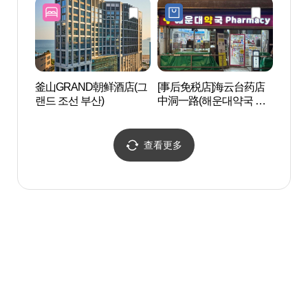
釜山GRAND朝鲜酒店(그
[事后免税店]海云台药店
海云
랜드 조선 부산)
中洞一路(해운대약국 중
관광특
동1로)
查看更多