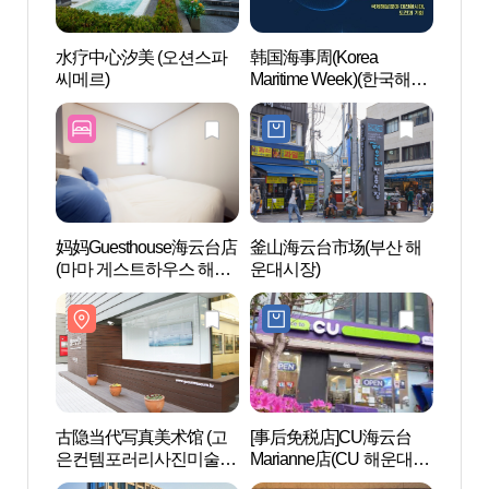
水疗中心汐美 (오션스파
韩国海事周(Korea
水疗中
씨메르)
Maritime Week)(한국해사
씨메르
주간)
妈妈Guesthouse海云台店
釜山海云台市场(부산 해
SEA 
(마마 게스트하우스 해운
운대시장)
SEA
대점)
움
古隐当代写真美术馆 (고
[事后免税店]CU海云台
海云
은컨템포러리사진미술
Marianne店(CU 해운대마
해수욕
관)
리안느점)