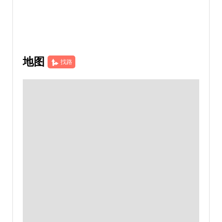
地图
找路