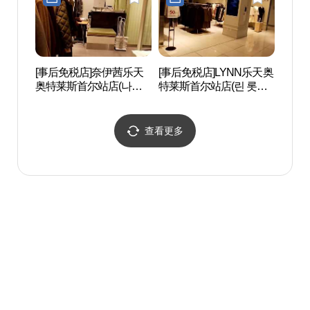
[事后免税店]奈伊茜乐天
[事后免税店]LYNN乐天奥
崇礼门
奥特莱斯首尔站店(나이
特莱斯首尔站店(린 롯데
스클랍 롯데아울렛 서울
아울렛 서울역)
역점)
查看更多