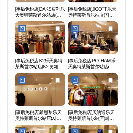
[事后免税店]DAKS皮鞋乐
[事后免税店]JIGOTT乐天
观光列
天奥特莱斯首尔站店(닥
奥特莱斯首尔站店(지고
(레일
스구두 롯데아울렛 서울
트 롯데아울렛 서울역점)
역점)
[事后免税店]K2乐天奥特
[事后免税店]POLHAM乐
文化站
莱斯首尔站店(K2 롯데아
天奥特莱斯首尔站店(폴
울 284
울렛 서울역점)
햄 롯데아울렛 서울역점)
[事后免税店]希思黎乐天
[事后免税店]贝纳通乐天
西小
奥特莱斯首尔站店(시슬
奥特莱斯首尔站店(베네
（서
리 롯데아울렛 서울역점)
통 롯데아울렛 서울역점)
관）