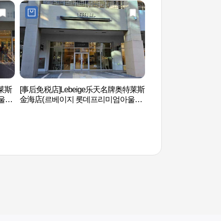
莱斯
[事后免税店]Lebeige乐天名牌奥特莱斯
首露王陵（수로왕릉
울렛
金海店(르베이지 롯데프리미엄아울렛
김해점)