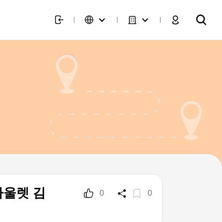
울렛 김
0
0