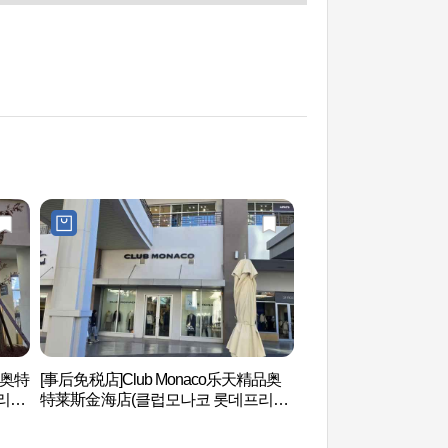
品奥特
[事后免税店]Club Monaco乐天精品奥
金海乐天水上乐园 (
리미
特莱斯金海店(클럽모나코 롯데프리미
크)
엄아울렛 김해점)