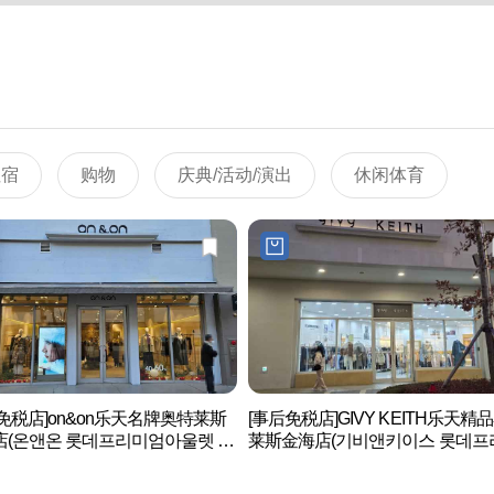
住宿
购物
庆典/活动/演出
休闲体育
免税店]on&on乐天名牌奥特莱斯
[事后免税店]GIVY KEITH乐天精
店(온앤온 롯데프리미엄아울렛 김
莱斯金海店(기비앤키이스 롯데프
엄아울렛 김해점)