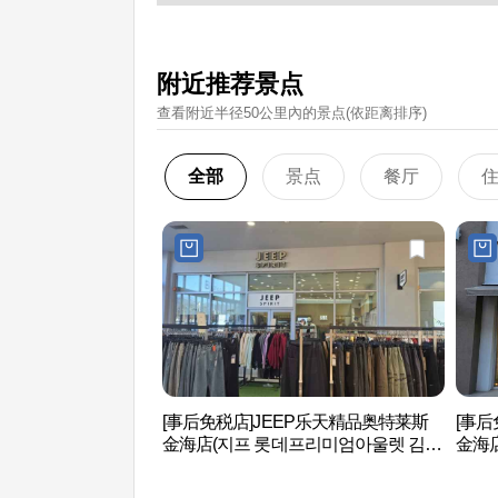
附近推荐景点
查看附近半径50公里內的景点(依距离排序)
全部
景点
餐厅
[事后免税店]JEEP乐天精品奥特莱斯
[事后
金海店(지프 롯데프리미엄아울렛 김해
金海
점)
해점)