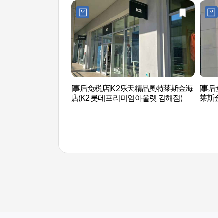
[事后免税店]K2乐天精品奥特莱斯金海
[事后
店(K2 롯데프리미엄아울렛 김해점)
莱斯
울렛 