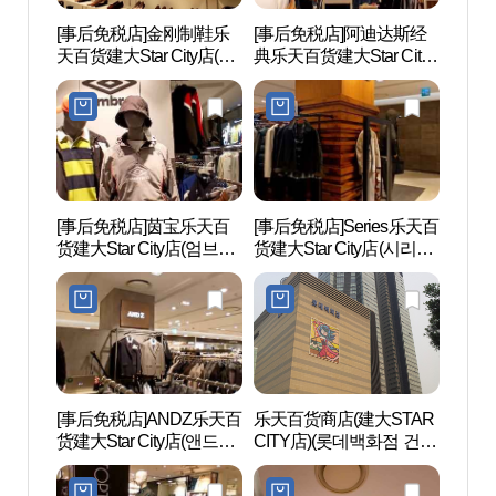
[事后免税店]金刚制鞋乐
[事后免税店]阿迪达斯经
youn
天百货建大Star City店(금
典乐天百货建大Star City
브 성
강제화 롯데백화점 건대
店(아디다스오리지널스
스타시티점)
롯데백화점 건대스타시
티점)
[事后免税店]茵宝乐天百
[事后免税店]Series乐天百
世宗大
货建大Star City店(엄브로
货建大Star City店(시리즈
학교박
롯데백화점 건대스타시
롯데백화점 건대스타시
티점)
티점)
[事后免税店]ANDZ乐天百
乐天百货商店(建大STAR
首尔
货建大Star City店(앤드지
CITY店)(롯데백화점 건대
나라
롯데백화점 건대스타시
스타시티점)
티점)