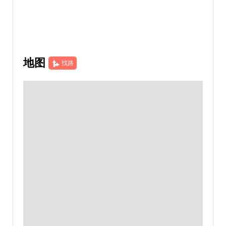
地图
找路