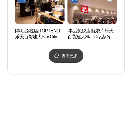
[事后免税店]TOPTEN10
[事后免税店]优衣库乐天
Happ
乐天百货建大Star City店
百货建大Star City店(유니
스파)
(탑텐 롯데백화점 건대스
클로 롯데백화점 건대스
타시티점)
타시티점)
查看更多