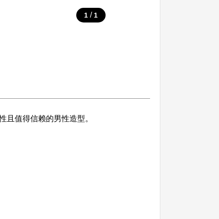
/
1
1
感性且值得信赖的男性造型。