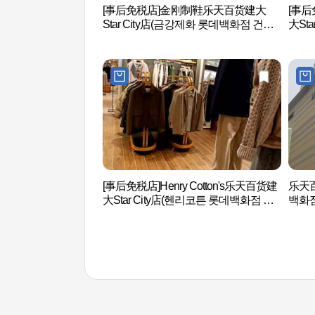
[事后免税店]金刚制鞋乐天百货建大
[事
Star City店(금강제화 롯데백화점 건대
大St
스타시티점)
데백
[事后免税店]Henry Cotton's乐天百货建
乐天百
大Star City店(헨리코튼 롯데백화점 건
백화
대스타시티점)