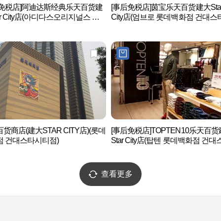
后免税店]阿迪达斯经典乐天百货建
[事后免税店]茵宝乐天百货建大Sta
ar City店(아디다스오리지널스 롯
City店(엄브로 롯데백화점 건대스
화점 건대스타시티점)
티점)
货商店(建大STAR CITY店)(롯데
[事后免税店]TOPTEN10乐天百
점 건대스타시티점)
Star City店(탑텐 롯데백화점 건대
시티점)
查看更多