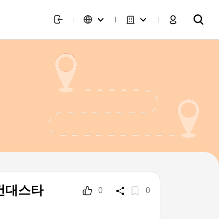
 건대스타
0
0