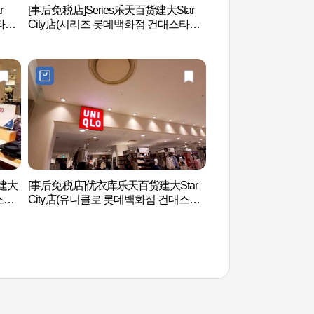
r
[事后免税店]Series乐天百货建大Star
youngchive圣水店
타시
City店(시리즈 롯데백화점 건대스타시
티점)
货建大
[事后免税店]优衣库乐天百货建大Star
首尔想象国度（서울
스타
City店(유니클로 롯데백화점 건대스타
시티점)