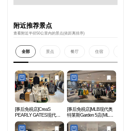
附近推荐景点
查看附近半径50公里內的景点(依距离排序)
全部
景点
餐厅
住宿
购物
[事后免税店]CreaS
[事后免税店]MLB现代奥
公园哈
PEARLY GATES现代奥
特莱斯Garden 5店(MLB
KIN
特莱斯Garden 5店(파리게
현대아울렛 가든파이브
蒸(파
이츠 현대아울렛 가든파
점)
스파)