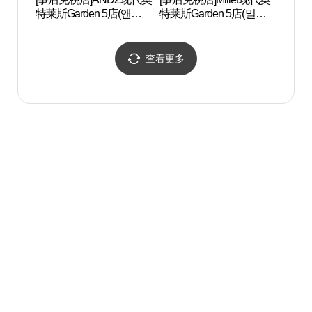
特莱斯Garden 5店(앤드지
特莱斯Garden 5店(밀레
제박물
현대아울렛 가든파이브
현대아울렛 가든파이브
점)
점)
查看更多