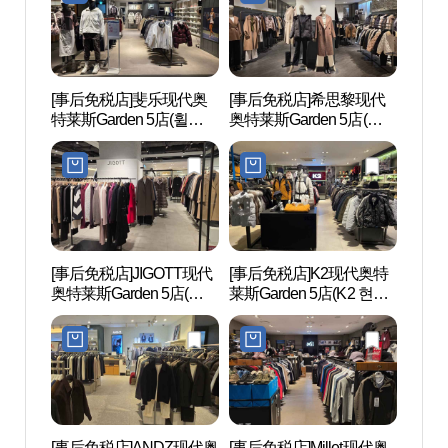
이브점)
[事后免税店]斐乐现代奥
[事后免税店]希思黎现代
运动
特莱斯Garden 5店(휠라
奥特莱斯Garden 5店(시슬
스포
현대아울렛 가든파이브
리 현대아울렛 가든파이
점)
브점)
[事后免税店]JIGOTT现代
[事后免税店]K2现代奥特
首尔石
奥特莱斯Garden 5店(지고
莱斯Garden 5店(K2 현대
석촌동
트 현대아울렛 가든파이
아울렛 가든파이브점)
브점)
[事后免税店]ANDZ现代奥
[事后免税店]Millet现代奥
汉城百