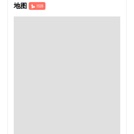
地图
找路