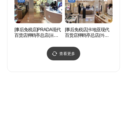
[事后免税店]PRADA现代
[事后免税店]卡地亚现代
岛山安
百货店狎鸥亭总店(프라
百货店狎鸥亭总店(까르
안창호
다 현대백화점 압구정본
띠에 현대백화점 압구정
점)
본점)
查看更多