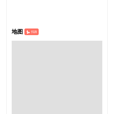
地图
找路