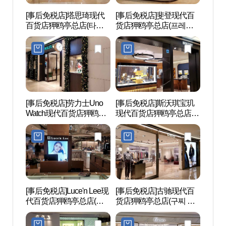
[事后免税店]塔思琦现代
[事后免税店]斐登现代百
爱茉莉
百货店狎鸥亭总店(타사
货店狎鸥亭总店(프레드
레퍼시
키 현대백화점 압구정본
현대백화점 압구정 본점)
점)
[事后免税店]劳力士Uno
[事后免税店]斯沃琪宝玑
Kst
Watch现代百货店狎鸥亭
现代百货店狎鸥亭总店
（Ks
总店(롤렉스 우노와치 현
(브레게 현대백화점 압구
거리
대백화점 압구정본점)
정본점)
[事后免税店]Luce'n Lee现
[事后免税店]古驰现代百
新沙洞
代百货店狎鸥亭总店(루
货店狎鸥亭总店(구찌 현
로수길
첸리 현대백화점 압구정
대백화점 압구정본점)
본점)