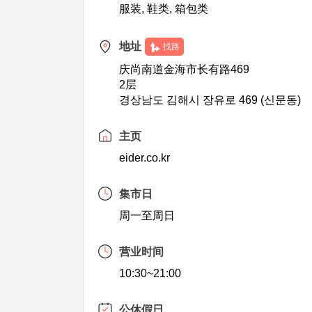
服装, 鞋类, 箱包类
地址
找路
庆尚南道金海市长有路469
2层
경상남도 김해시 장유로 469 (신문동)
主页
eider.co.kr
集市日
周一至周日
营业时间
10:30~21:00
公休假日