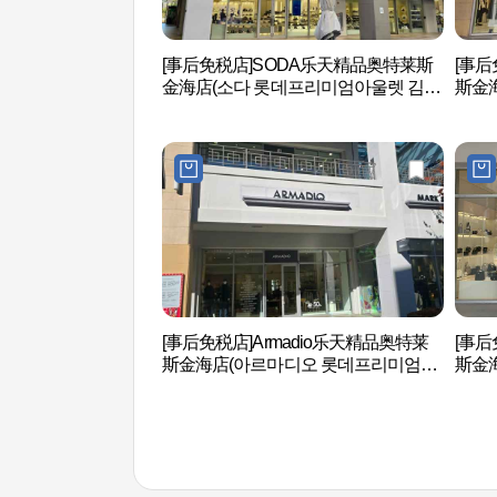
[事后免税店]SODA乐天精品奥特莱斯
[事
金海店(소다 롯데프리미엄아울렛 김해
斯金
점)
울렛 
[事后免税店]Armadio乐天精品奥特莱
[事后
斯金海店(아르마디오 롯데프리미엄아
斯金
울렛 김해점)
울렛 