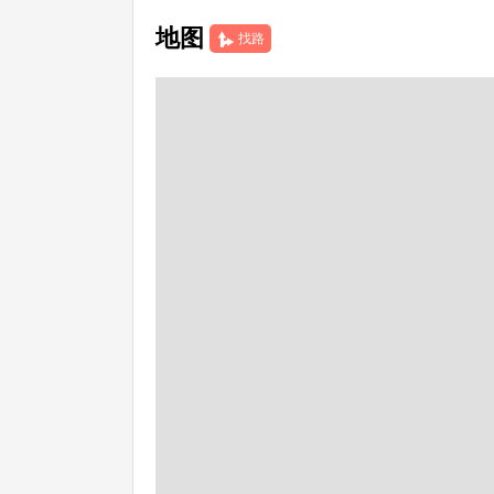
地图
找路