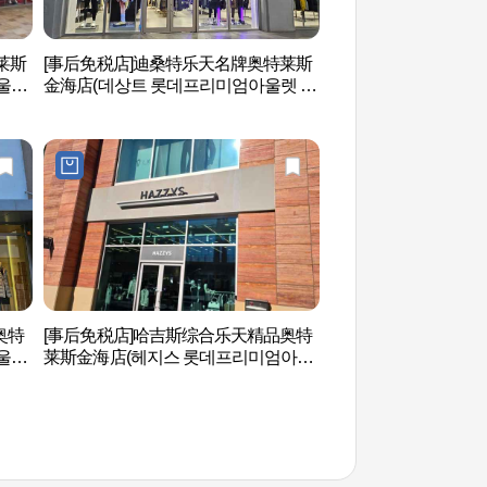
莱斯
[事后免税店]迪桑特乐天名牌奥特莱斯
金海乐天水上乐园 (
울렛
金海店(데상트 롯데프리미엄아울렛 김
크)
해점)
奥特
[事后免税店]哈吉斯综合乐天精品奥特
首露王陵（수로왕릉
울렛
莱斯金海店(헤지스 롯데프리미엄아울
렛 김해점)