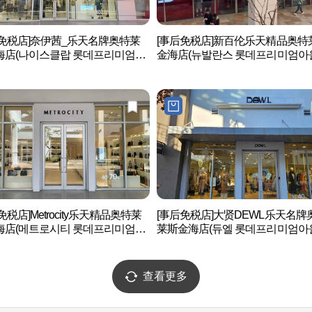
后免税店]奈伊茜_乐天名牌奥特莱
[事后免税店]新百伦乐天精品奥特
海店(나이스클랍 롯데프리미엄아
金海店(뉴발란스 롯데프리미엄아
김해점)
김해점)
免税店]Metrocity乐天精品奥特莱
[事后免税店]大贤DEWL乐天名牌
海店(메트로시티 롯데프리미엄아
莱斯金海店(듀엘 롯데프리미엄아
김해점)
김해점)
查看更多