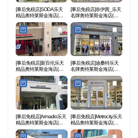
[事后免税店]SODA乐天
[事后免税店]奈伊茜_乐天
金海乐
精品奥特莱斯金海店(소
名牌奥特莱斯金海店(나
롯데워
다 롯데프리미엄아울렛
이스클랍 롯데프리미엄
김해점)
아울렛 김해점)
[事后免税店]新百伦乐天
[事后免税店]迪桑特乐天
金海韩
精品奥特莱斯金海店(뉴
名牌奥特莱斯金海店(데
옥체험
발란스 롯데프리미엄아
상트 롯데프리미엄아울
울렛 김해점)
렛 김해점)
[事后免税店]Armadio乐天
[事后免税店]Metrocity乐天
首露
精品奥特莱斯金海店(아
精品奥特莱斯金海店(메
르마디오 롯데프리미엄
트로시티 롯데프리미엄
아울렛 김해점)
아울렛 김해점)