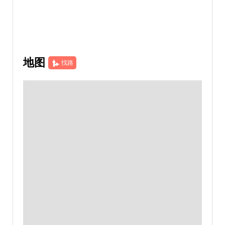
地图
找路