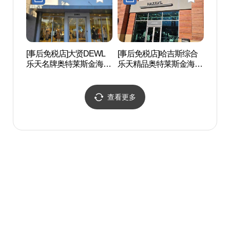
[事后免税店]大贤DEWL
[事后免税店]哈吉斯综合
金海市
乐天名牌奥特莱斯金海店
乐天精品奥特莱斯金海店
(듀엘 롯데프리미엄아울
(헤지스 롯데프리미엄아
렛 김해점)
울렛 김해점)
查看更多