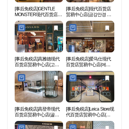
[事后免税店]GENTLE
[事后免税店]现代百货店
韩国文
MONSTER现代百货店贸
贸易中心店(금강안경 현
의집)
易中心店(젠틀몬스터 현
대백화점 무역센터점)
대백화점 무역센터점)
[事后免税店]高雅德现代
[事后免税店]爱马仕现代
韩国
百货店贸易中心店(고야
百货店贸易中心店(에르
(CO
드 현대백화점 무역센터
메스 현대백화점 무역센
터(코
점)
터점)
[事后免税店]高登帝现代
[事后免税店]Leica Store现
Coex
百货店贸易中心店(골든
代百货店贸易中心店(라
움)
듀 현대백화점 무역센터
이카 스토어 현대백화점
점)
무역센터점)