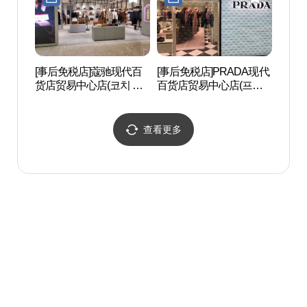
[事后免税店]蔻驰现代百
[事后免税店]PRADA现代
Ktow
货店贸易中心店(코치 현
百货店贸易中心店(프라
포유 
대백화점 무역센터점)
다 현대백화점 무역센터
점)
查看更多