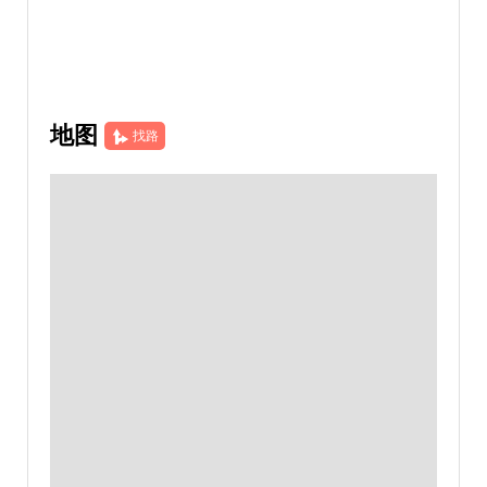
地图
找路