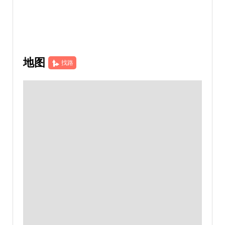
地图
找路