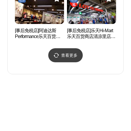
[事后免税店]阿迪达斯
[事后免税店]乐天Hi-Mart
箭串
Performance乐天百货清
乐天百货商店清凉里店
체육
凉里店(아디다스 퍼포먼
(롯데하이마트 롯데백화
스 롯데백화점 청량리점)
점 청량리점)
查看更多