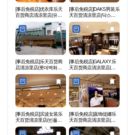
[事后免税店]优衣库乐天
[事后免税店]DAKS男装乐
首尔韩
百货商店清凉里店(유니
天百货清凉里店(닥스남
한방진
클로 롯데백화점 청량리
성 롯데백화점 청량리점)
점)
[事后免税店]乐天百货商
[事后免税店]GALAXY乐
首尔永
店清凉里店(롯데백화점
天百货商店清凉里店(갤
和崇仁
청량리점)
럭시 롯데백화점 청량리
원(순
점)
(이진)
[事后免税店]滨波女装乐
[事后免税店]嘉饰缇娜乐
洪陵树
天百货清凉里店(빈폴레
天百货商店清凉里店(제
이디스 롯데백화점 청량
이에스티나 롯데백화점
리점)
청량리점)