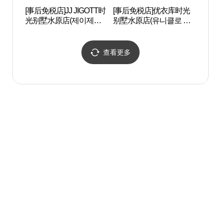
[事后免税店]JJ JIGOTT时
[事后免税店]优衣库时光
华城
光别墅水原店(제이제이
别墅水原店(유니클로 타
지고트 타임빌라스 수원
임빌라스 수원점)
점)
查看更多