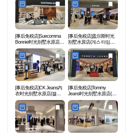
[事后免税店]Suecomma
[事后免税店]盖尔斯时光
西湖
Bonnie时光别墅水原店
别墅水原店(게스 타임빌
공원
(슈콤마보니 타임빌라스
라스 수원점)
수원점)
[事后免税店]CK Jeans内
[事后免税店]Tommy
八达门
衣时光别墅水原店(캘빈
Jeans时光别墅水原店(타
클라인 진 언더웨어 타임
미진 타임빌라스 수원점)
빌라스 수원점)