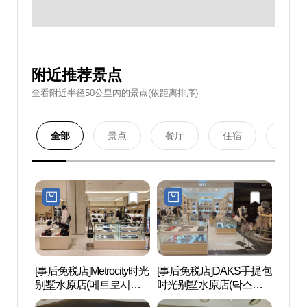
附近推荐景点
查看附近半径50公里內的景点(依距离排序)
全部
景点
餐厅
住宿
购物
[事后免税店]Metrocity时光
[事后免税店]DAKS手提包
水原乡
别墅水原店(메트로시티
时光别墅水原店(닥스핸
타임빌라스 수원점)
드백 타임빌라스 수원점)