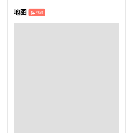
地图
找路