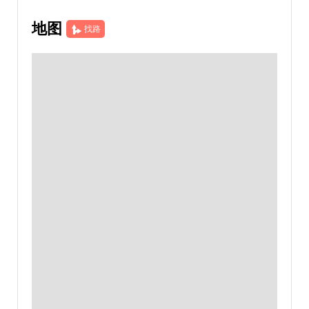
地图
找路