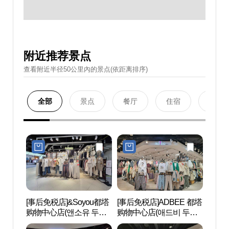
附近推荐景点
查看附近半径50公里內的景点(依距离排序)
全部
景点
餐厅
住宿
购物
[事后免税店]&Soyou都塔
[事后免税店]ADBEE 都塔
清溪
购物中心店(앤소유 두타
购物中心店(애드비 두타
(청계
몰점)
몰점)