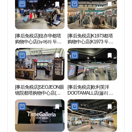
[事后免税店]纽亦华都塔
[事后免税店]K1973都塔
东大门
购物中心店(뉴에라 두타
购物中心店(K1973 두타
대문디
몰점)
몰점)
[事后免税店]SEOJEON眼
[事后免税店]欧利芙洋
东大门
镜院都塔购物中心店(서
DOOTAMALL店(올리브
대문디
전안경 두타몰점)
영 두타몰점)