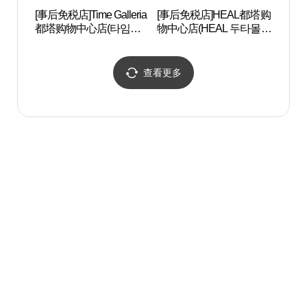
[事后免税店]Time Galleria
[事后免税店]HEAL都塔购
首尔
都塔购物中心店(타임갤
物中心店(HEAL 두타몰
（서울
러리아 두타몰점)
점)
골목
查看更多