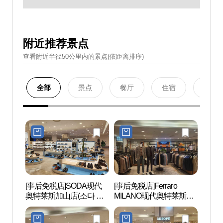
附近推荐景点
查看附近半径50公里內的景点(依距离排序)
全部
景点
餐厅
住宿
购物
[事后免税店]SODA现代
[事后免税店]Ferraro
Netm
奥特莱斯加山店(소다 현
MILANO现代奥特莱斯加
마블
대아울렛 가산점)
山店(페라로밀라노 현대
아울렛 가산점)