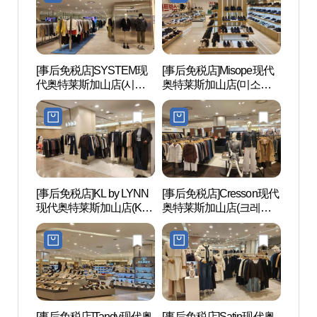
[事后免税店]SYSTEM现
[事后免税店]Misope现代
云山
代奥特莱斯加山店(시스
奥特莱斯加山店(미소페
自然
템 현대아울렛 가산점)
현대아울렛 가산점)
림욕장
공원)
[事后免税店]KL by LYNN
[事后免税店]Cresson现代
道德山
现代奥特莱斯加山店(KL
奥特莱斯加山店(크레송
다리)
by LYNN 현대아울렛 가
현대아울렛 가산점)
산점)
[事后免税店]Tandy现代奥
[事后免税店]Satin现代奥
D-CU