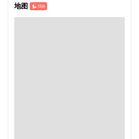
地图
找路