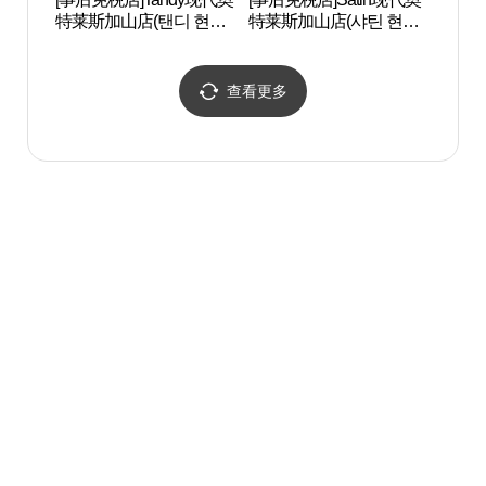
特莱斯加山店(탠디 현대
特莱斯加山店(샤틴 현대
CEN
아울렛 가산점)
아울렛 가산점)
터）
查看更多