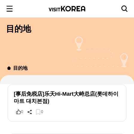
目的地
目的地
[事后免税店]乐天Hi-Mart大峙总店(롯데하이
마트 대치본점)
0
0