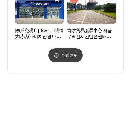
[事后免税店]DAVICH眼镜
首尔贸易会展中心 서울
Park
大峙店(다비치안경 대치
무역전시컨벤션센터
스파)
점)
(SETEC)
查看更多