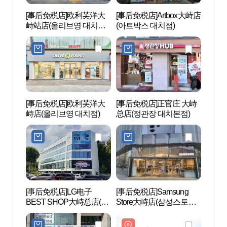
[事后免税店]欧利芙洋大
[事后免税店]Artbox大峙店
首尔
峙站店(올리브영 대치역
(아트박스 대치점)
무역
점)
(SET
[事后免税店]欧利芙洋大
[事后免税店]正官庄 大峙
SPA 1
峙店(올리브영 대치점)
总店(정관장 대치본점)
[事后免税店]LG电子
[事后免税店]Samsung
曹守正
BEST SHOP大峙总店(LG
Store大峙店(삼성스토어
정 한
전자 베스트샵 대치본점)
대치)