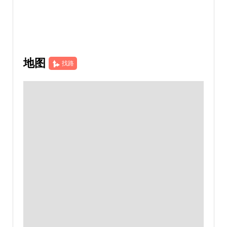
地图
找路