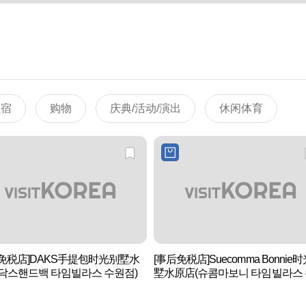
住宿
购物
庆典/活动/演出
休闲体育
免税店]DAKS手提包时光别墅水
[事后免税店]Suecomma Bonnie
닥스핸드백 타임빌라스 수원점)
墅水原店(슈콤마보니 타임빌라스
점)