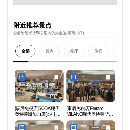
附近推荐景点
查看附近半径50公里內的景点(依距离排序)
全部
景点
餐厅
住宿
购物
[事后免税店]SODA现代
[事后免税店]Ferraro
Netm
奥特莱斯加山店(소다 현
MILANO现代奥特莱斯加
마블
대아울렛 가산점)
山店(페라로밀라노 현대
아울렛 가산점)