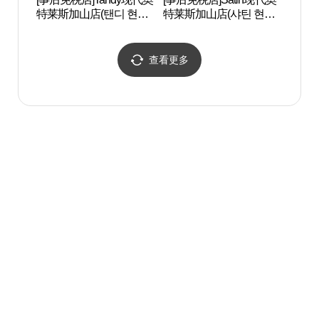
特莱斯加山店(탠디 현대
特莱斯加山店(샤틴 현대
CEN
아울렛 가산점)
아울렛 가산점)
터）
查看更多