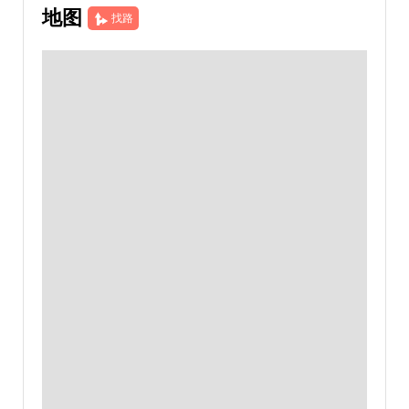
地图
找路