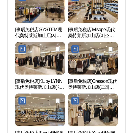
[事后免税店]SYSTEM现
[事后免税店]Misope现代
云山
代奥特莱斯加山店(시스
奥特莱斯加山店(미소페
自然
템 현대아울렛 가산점)
현대아울렛 가산점)
림욕장
공원)
[事后免税店]KL by LYNN
[事后免税店]Cresson现代
道德山
现代奥特莱斯加山店(KL
奥特莱斯加山店(크레송
다리)
by LYNN 현대아울렛 가
현대아울렛 가산점)
산점)
[事后免税店]Tandy现代奥
[事后免税店]Satin现代奥
D-CU