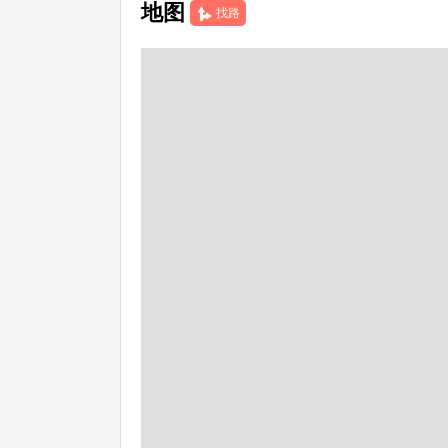
地图
找路