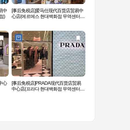
易中
[事后免税店]爱马仕现代百货店贸易中
韩国文化之家 (한국
점)
心店(에르메스 현대백화점 무역센터
점)
中心
[事后免税店]PRADA现代百货店贸易
Coex Artium (코엑
中心店(프라다 현대백화점 무역센터
점)