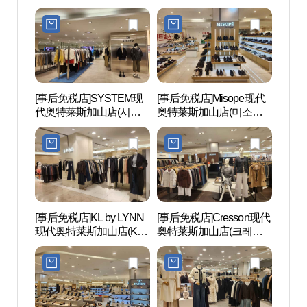
대아울렛 가산점)
山店(페라로밀라노 현대
아울렛 가산점)
[事后免税店]SYSTEM现
[事后免税店]Misope现代
云山
代奥特莱斯加山店(시스
奥特莱斯加山店(미소페
自然
템 현대아울렛 가산점)
현대아울렛 가산점)
림욕장
공원)
[事后免税店]KL by LYNN
[事后免税店]Cresson现代
道德山
现代奥特莱斯加山店(KL
奥特莱斯加山店(크레송
다리)
by LYNN 현대아울렛 가
현대아울렛 가산점)
산점)