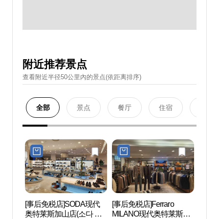
附近推荐景点
查看附近半径50公里內的景点(依距离排序)
全部
景点
餐厅
住宿
购物
[事后免税店]SODA现代
[事后免税店]Ferraro
Netm
奥特莱斯加山店(소다 현
MILANO现代奥特莱斯加
마블