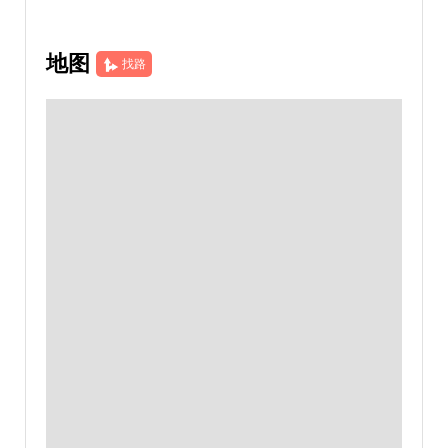
地图
找路