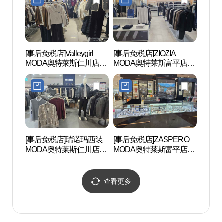
[事后免税店]Valleygirl
[事后免税店]ZIOZIA
富川湖
MODA奥特莱斯仁川店
MODA奥特莱斯富平店
천호수
(밸리걸 모다아울렛 부평
(지오지아 모다아울렛 부
점)
평점)
[事后免税店]瑞诺玛西装
[事后免税店]ZASPERO
上洞湖
MODA奥特莱斯仁川店
MODA奥特莱斯富平店
공원)
(레노마정장 모다아울렛
(자스페로 모다아울렛 부
부평점)
평점)
查看更多