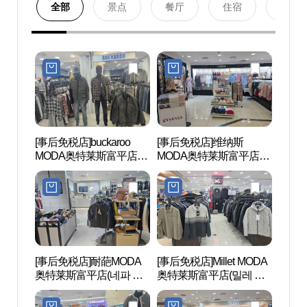
全部
景点
餐厅
住宿
购物
[事后免税店]buckaroo
[事后免税店]维纳斯
富平海
MODA奥特莱斯富平店
MODA奥特莱斯富平店
탕거리
(버커루 모다아울렛 부평
(비너스 모다아울렛 부평
점)
점)
[事后免税店]耐葩MODA
[事后免税店]Millet MODA
仁川
奥特莱斯富平店(네파 모
奥特莱斯富平店(밀레 모
부평
다아울렛 부평점)
다아울렛 부평점)