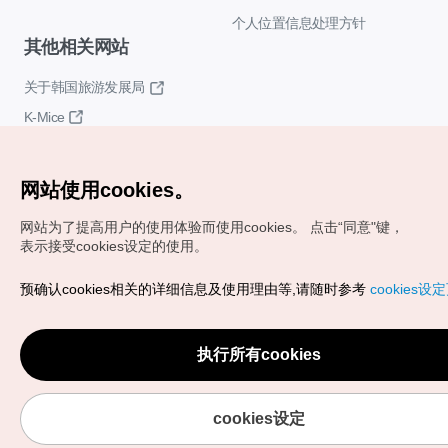
个人位置信息处理方针
其他相关网站
关于韩国旅游发展局
K-Mice
网站使用cookies。
网站为了提高用户的使用体验而使用cookies。
点击“同意"键，
表示接受cookies设定的使用。
Copyrights (c) 韩国旅游发展局版权所有
预确认cookies相关的详细信息及使用理由等,请随时参考
cookies设
如有相关疑问或建议，欢迎来信。
VISITKOREA官方邮箱
chnsim@knto.or.kr
执行所有cookies
cookies设定