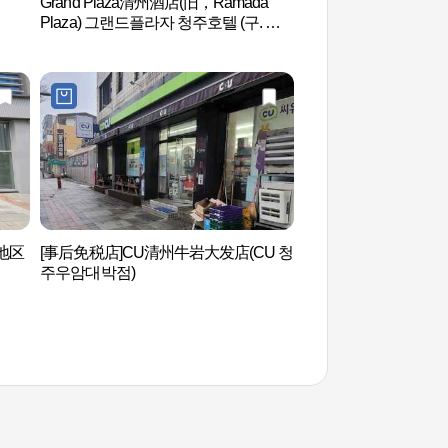
Grand Plaza清州酒店(旧，Ramada
文化制造厂（문화제
Plaza) 그랜드플라자 청주호텔 (구. 라
마다플라자)
地区
[事后免税店]CU清州牛岩大发店(CU 청
云理团路（운리단길
주우암대박점)