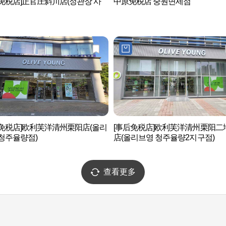
免税店]正官庄斜川店(정관장 사
中原免税店 중원면세점
后免税店]欧利芙洋清州栗阳店(올리
[事后免税店]欧利芙洋清州栗阳二
청주율량점)
店(올리브영 청주율량2지구점)
查看更多