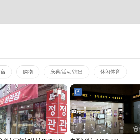
住宿
购物
庆典/活动/演出
休闲体育