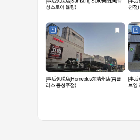
[事后免税店]Samsung Store栗阳洞(삼
[事后
성스토어 율량)
천점)
[事后免税店]Homeplus东清州店(홈플
[事
러스 동청주점)
브영 