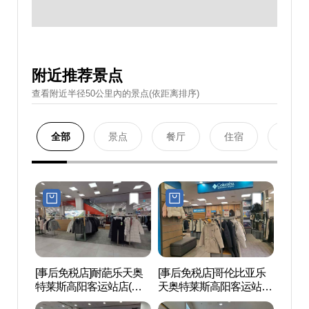
附近推荐景点
查看附近半径50公里內的景点(依距离排序)
全部
景点
餐厅
住宿
购物
[事后免税店]耐葩乐天奥
[事后免税店]哥伦比亚乐
一山
特莱斯高阳客运站店(네
天奥特莱斯高阳客运站店
공원)
파 롯데아울렛 고양터미
(컬럼비아 롯데아울렛 고