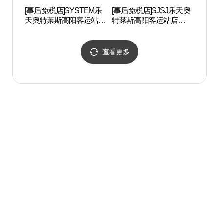
[事后免税店]SYSTEM乐
[事后免税店]SJSJ乐天奥
EBS
天奥特莱斯高阳客运站店
特莱斯高阳客运站店
송국
(시스템 롯데아울렛 고양
(SJSJ 롯데아울렛 고양터
터미널점)
미널점)
查看更多