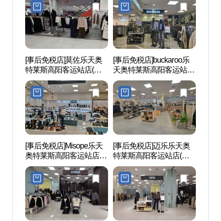
널점)
양터미널점)
[事后免税店]莫佐乐天奥
[事后免税店]buckaroo乐
京畿
特莱斯高阳客运站店(모
天奥特莱斯高阳客运站店
(고양
조에스핀 롯데아울 고양
(버커루 롯데아울렛 고양
터미널점)
터미널점)
[事后免税店]Misope乐天
[事后免税店]迈乐乐天奥
韩国传
奥特莱斯高阳客运站店
特莱斯高阳客运站店(머
전통가
(미소페 롯데아울렛 고양
렐 롯데아울렛 고양터미
터미널점)
널점)