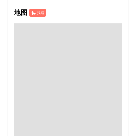
地图
找路