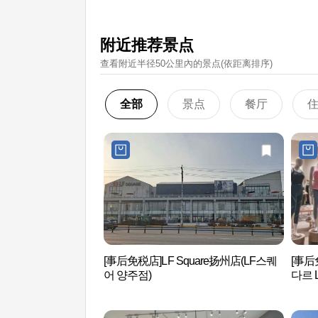
附近推荐景点
查看附近半径50公里內的景点(依距离排序)
全部
景点
餐厅
[事后免税店]LF Square扬州店(LF스퀘
[事后免
어 양주점)
다르 