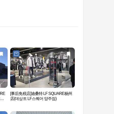
ARE
[事后免税店]迪桑特 LF SQUARE杨州
Nari农园(나리농원)
양주
店(데상트 LF스퀘어 양주점)