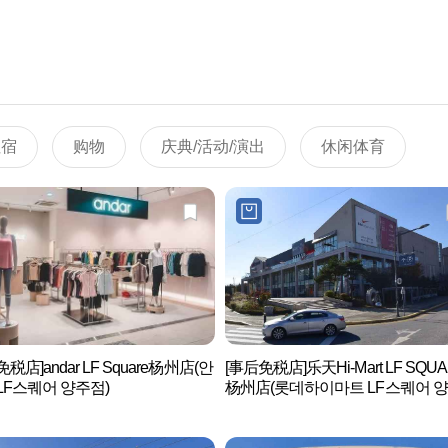
住宿
购物
庆典/活动/演出
休闲体育
税店]andar LF Square杨州店(안
[事后免税店]乐天Hi-Mart LF SQU
LF스퀘어 양주점)
杨州店(롯데하이마트 LF스퀘어 
점)