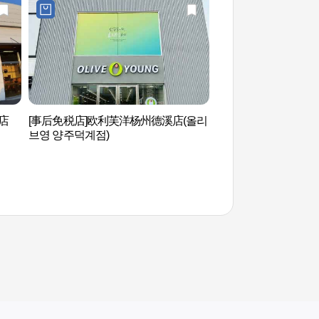
亭店
[事后免税店]欧利芙洋杨州德溪店(올리
东豆川自然休养林（
브영 양주덕계점)
림）