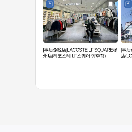
[事后免税店]LACOSTE LF SQUARE杨
[事后
州店(라코스테 LF스퀘어 양주점)
店(L