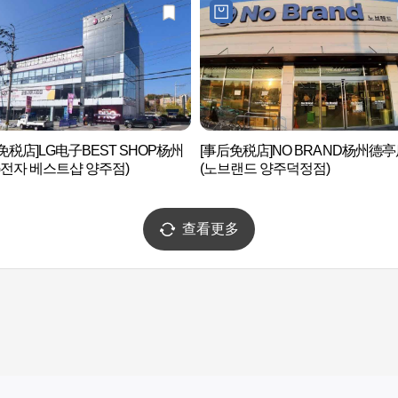
免税店]LG电子BEST SHOP杨州
[事后免税店]NO BRAND杨州德
G전자 베스트샵 양주점)
(노브랜드 양주덕정점)
查看更多