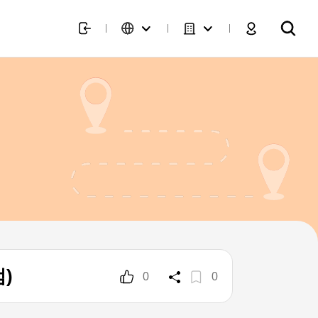
)
0
0