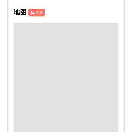
地图
找路