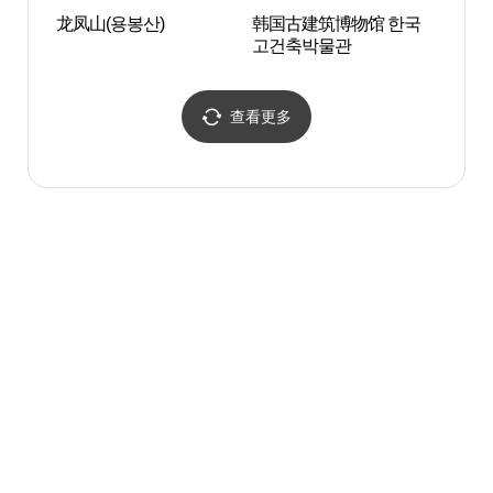
龙凤山(용봉산)
韩国古建筑博物馆 한국
如画
고건축박물관
그림같
있는 
查看更多