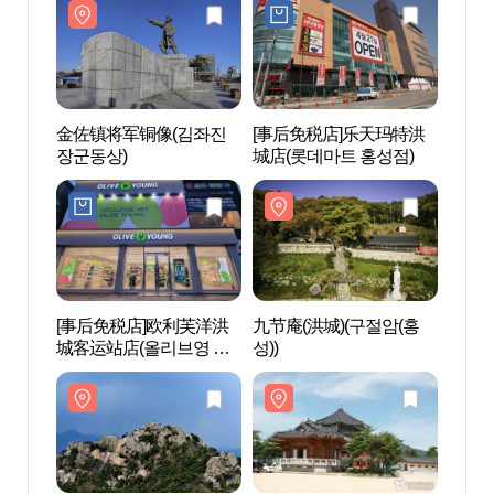
金佐镇将军铜像(김좌진
[事后免税店]乐天玛特洪
九节庵
장군동상)
城店(롯데마트 홍성점)
성))
[事后免税店]欧利芙洋洪
九节庵(洪城)(구절암(홍
韩国
城客运站店(올리브영 홍
성))
고건
성터미널점)