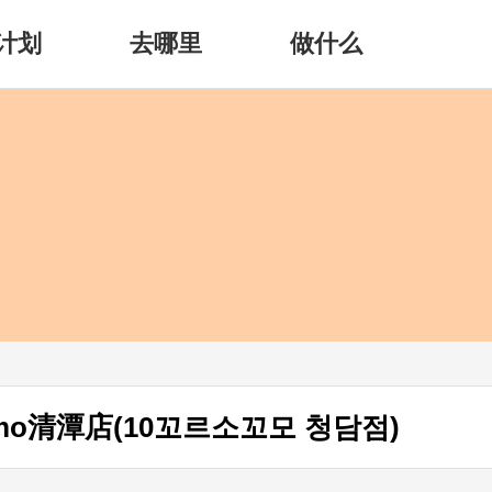
计划
去哪里
做什么
omo清潭店(10꼬르소꼬모 청담점)