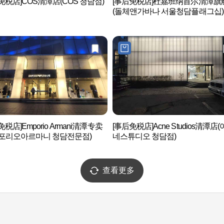
免税店]COS清潭店(COS 청담점)
[事后免税店]杜嘉班纳首尔清潭旗
(돌체앤가바나 서울청담플래그십)
免税店]Emporio Armani清潭专卖
[事后免税店]Acne Studios清潭店
엠포리오아르마니 청담전문점)
네스튜디오 청담점)
查看更多