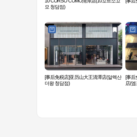
10 CORSO COMO清潭店(10꼬르소꼬
[事后
모 청담점)
[事后免税店]亚历山大王清潭店(알렉산
[事后
더왕 청담점)
店(