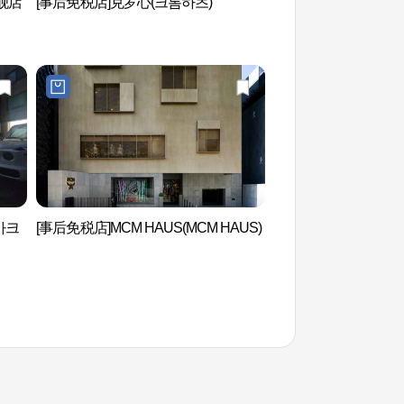
舰店
[事后免税店]克罗心(크롬하츠)
韩流明星街K-STAR 
거리 K-STAR ROAD
(아크
[事后免税店]MCM HAUS(MCM HAUS)
香记忆(향기억)