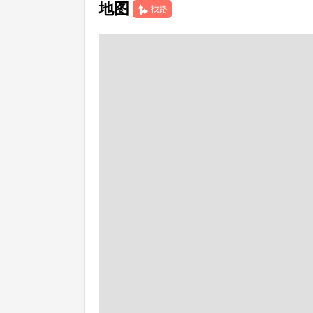
地图
找路