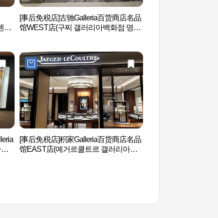
[事后免税店]古驰Galleria百货商店名品
韩流明星街K-STAR 
(젠틀
馆WEST店(구찌 갤러리아백화점 명품
거리 K-STAR ROAD
EST
관 WEST점)
eria
[事后免税店]积家Galleria百货商店名品
清潭时尚街 (청담패
하우
馆EAST店(예거르쿨트르 갤러리아백
)
화점 명품관 EAST점)