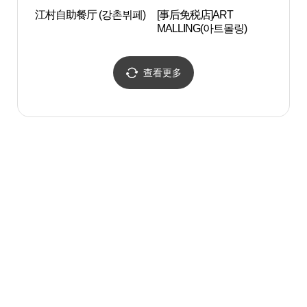
江村自助餐厅 (강촌뷔페)
[事后免税店]ART
长林
MALLING(아트몰링)
查看更多