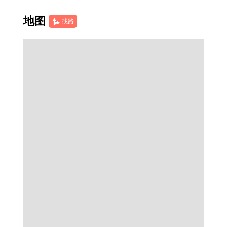
地图
找路