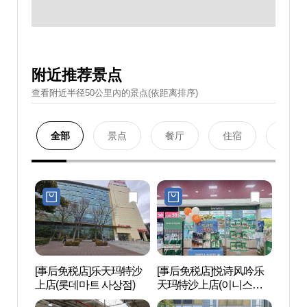
附近推荐景点
查看附近半径50公里內的景点(依距离排序)
全部
景点
餐厅
住宿
购物
[事后免税店]乐天玛特沙
[事后免税店]悦诗风吟乐
乘鹤
上店(롯데마트 사상점)
天玛特沙上店(이니스프
리 롯데마트 사상점)