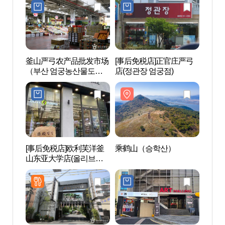
釜山严弓农产品批发市场
[事后免税店]正官庄严弓
三乐
（부산 엄궁농산물도매
店(정관장 엄궁점)
공원
시장 ）
[事后免税店]欧利芙洋釜
乘鹤山（승학산）
甘川
山东亚大学店(올리브영
（감
부산동아대점)
자 전