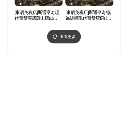
[事后免税店]斯通亨奇现
[事后免税店]斯通亨奇/嘉
蔚山
代百货商店蔚山店(스톤
饰缇娜现代百货店蔚山店
헨지 현대백화점 울산점)
(스톤헨지제이에스티나
현대백화점 울산점)
查看更多