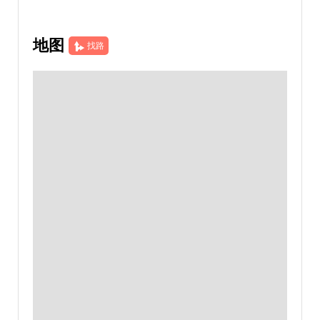
地图
找路