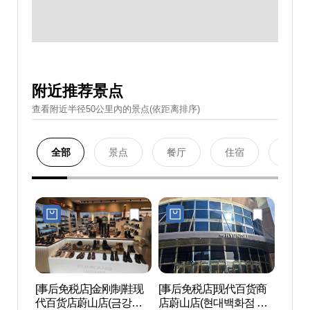
附近推荐景点
查看附近半径50公里內的景点(依距离排序)
全部
景点
餐厅
住宿
购物
[事后免税店]金刚制鞋现
[事后免税店]现代百货商
蔚山乐天
代百货店蔚山店(금강제
店蔚山店(현대백화점 울
산 롯