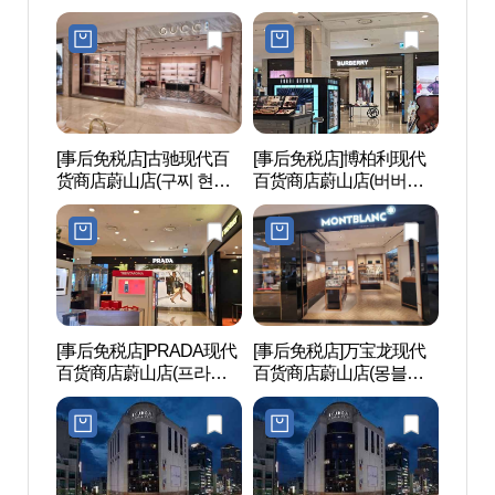
화 현대백화점 울산점)
산점)
[事后免税店]古驰现代百
[事后免税店]博柏利现代
蔚山文
货商店蔚山店(구찌 현대
百货商店蔚山店(버버리
거리)
백화점 울산점)
현대백화점 울산점)
[事后免税店]PRADA现代
[事后免税店]万宝龙现代
蔚山市
百货商店蔚山店(프라다
百货商店蔚山店(몽블랑
립미술
현대백화점 울산점)
현대백화점 울산점)