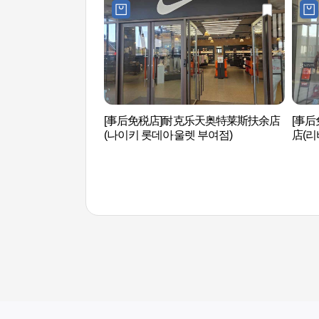
[事后免税店]耐克乐天奥特莱斯扶余店
[事
(나이키 롯데아울렛 부여점)
店(리