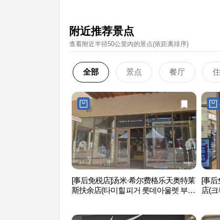
附近推荐景点
查看附近半径50公里內的景点(依距离排序)
全部
景点
餐厅
[事后免税店]汤米·希尔费格乐天奥特莱
[事
斯扶余店(타미힐피거 롯데아울렛 부여
店(크
점)