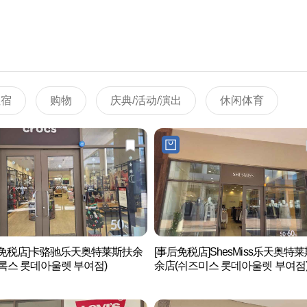
住宿
购物
庆典/活动/演出
休闲体育
后免税店]卡骆驰乐天奥特莱斯扶余
[事后免税店]ShesMiss乐天奥特
록스 롯데아울렛 부여점)
余店(쉬즈미스 롯데아울렛 부여점