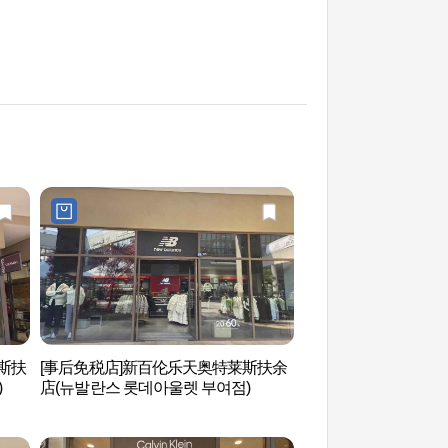
莱斯扶
[事后免税店]新百伦乐天奥特莱斯扶余
百济历史文化馆 (백
)
店(뉴발란스 롯데아울렛 부여점)