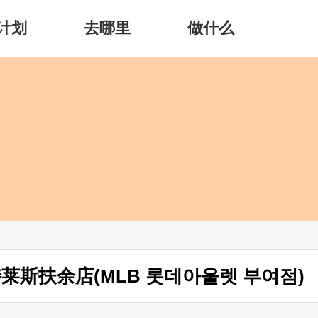
计划
去哪里
做什么
莱斯扶余店(MLB 롯데아울렛 부여점)