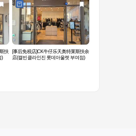
莱斯扶
[事后免税店]CK牛仔乐天奥特莱斯扶余
官北里遗址和扶苏山
)
店(캘빈클라인진 롯데아울렛 부여점)
文组织世界遗产】（
소산성 [유네스코 세