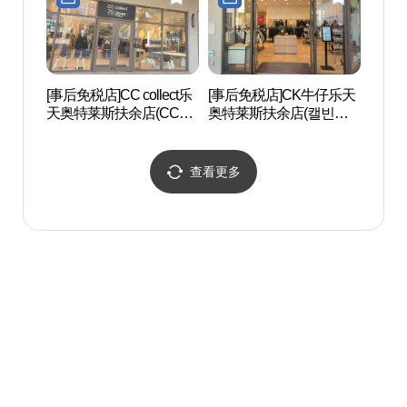
유산]
[事后免税店]CC collect乐
[事后免税店]CK牛仔乐天
扶余
天奥特莱斯扶余店(CC콜
奥特莱斯扶余店(캘빈클
[联
렉트 롯데아울렛 부여점)
라인진 롯데아울렛 부여
遗产]
점)
석탑 
查看更多