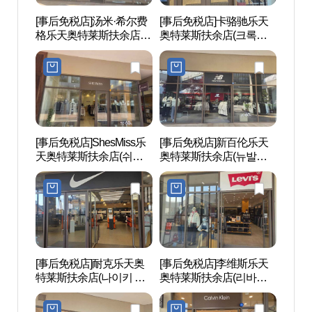
[事后免税店]汤米·希尔费
[事后免税店]卡骆驰乐天
百济历
格乐天奥特莱斯扶余店
奥特莱斯扶余店(크록스
사문화
(타미힐피거 롯데아울렛
롯데아울렛 부여점)
부여점)
[事后免税店]ShesMiss乐
[事后免税店]新百伦乐天
白马江
天奥特莱斯扶余店(쉬즈
奥特莱斯扶余店(뉴발란
미스 롯데아울렛 부여점)
스 롯데아울렛 부여점)
[事后免税店]耐克乐天奥
[事后免税店]李维斯乐天
官北
特莱斯扶余店(나이키 롯
奥特莱斯扶余店(리바이
【联
데아울렛 부여점)
스 롯데아울렛 부여점)
遗产
부소산