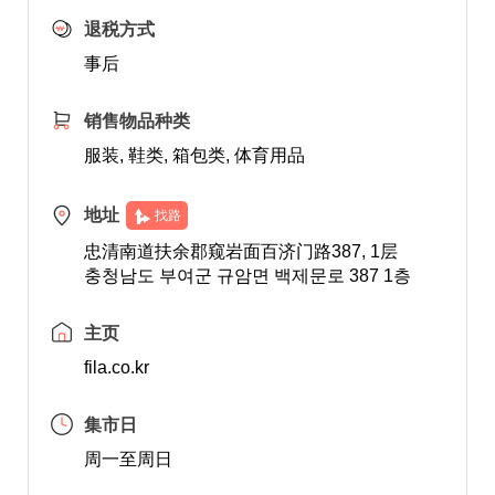
退税方式
事后
销售物品种类
服装, 鞋类, 箱包类, 体育用品
地址
找路
忠清南道扶余郡窥岩面百济门路387, 1层
충청남도 부여군 규암면 백제문로 387 1층
主页
fila.co.kr
集市日
周一至周日