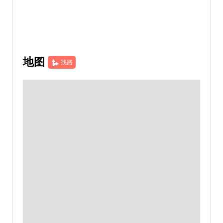
地图
找路