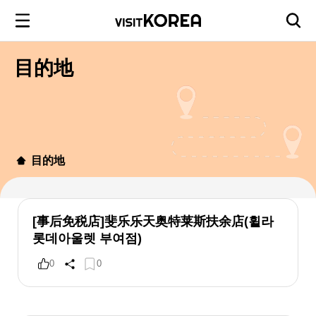
目的地
目的地
[事后免税店]斐乐乐天奥特莱斯扶余店(휠라
롯데아울렛 부여점)
0
0