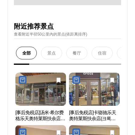
附近推荐景点
查看附近半径50公里內的景点(依距离排序)
全部
景点
餐厅
住宿
购物
[事后免税店]汤米·希尔费
[事后免税店]卡骆驰乐天
百济历
格乐天奥特莱斯扶余店
奥特莱斯扶余店(크록스
사문화
(타미힐피거 롯데아울렛
롯데아울렛 부여점)
부여점)