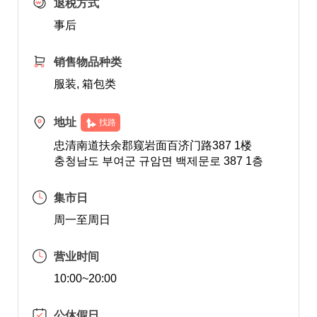
退税方式
事后
销售物品种类
服装, 箱包类
地址
找路
忠清南道扶余郡窥岩面百济门路387 1楼
충청남도 부여군 규암면 백제문로 387 1층
集市日
周一至周日
营业时间
10:00~20:00
公休假日