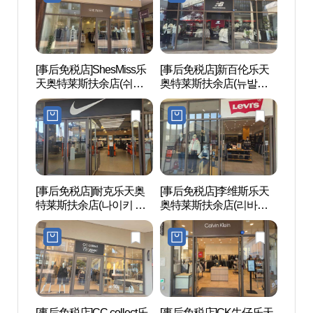
[事后免税店]ShesMiss乐
[事后免税店]新百伦乐天
白马江
天奥特莱斯扶余店(쉬즈
奥特莱斯扶余店(뉴발란
미스 롯데아울렛 부여점)
스 롯데아울렛 부여점)
[事后免税店]耐克乐天奥
[事后免税店]李维斯乐天
官北
特莱斯扶余店(나이키 롯
奥特莱斯扶余店(리바이
【联
데아울렛 부여점)
스 롯데아울렛 부여점)
遗产
부소산
유산]
[事后免税店]CC collect乐
[事后免税店]CK牛仔乐天
扶余