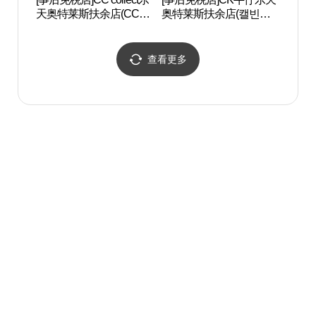
天奥特莱斯扶余店(CC콜
奥特莱斯扶余店(캘빈클
[联
렉트 롯데아울렛 부여점)
라인진 롯데아울렛 부여
遗产]
점)
석탑 
查看更多