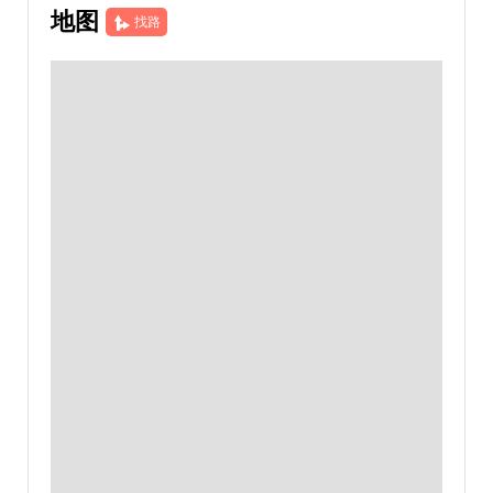
地图
找路