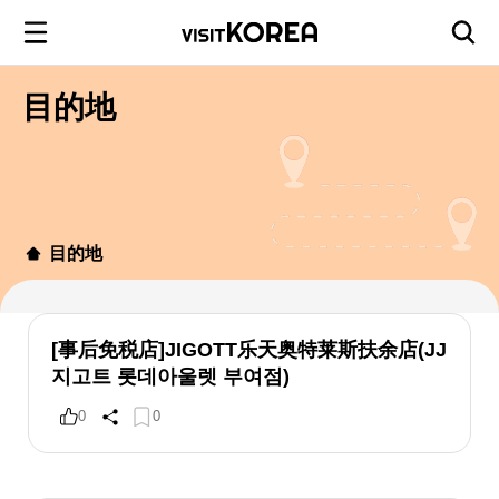
目的地
目的地
[事后免税店]JIGOTT乐天奥特莱斯扶余店(JJ
지고트 롯데아울렛 부여점)
0
0