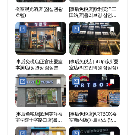
蚕室观光酒店 (잠실관광
[事后免税店]欧利芙洋三
女容国
호텔)
田站店(올리브영 삼전역
한방스
점)
[事后免税店]正官庄蚕室
[事后免税店]Lif Up诊所蚕
松坡渡
本洞店(정관장 잠실본동
室店(리프업의원 잠실점)
(송파
점)
[事后免税店]欧利芙洋蚕
[事后免税店]ARTBOX蚕
乐天世
室学院十字路口店(올리
室新内店(아트박스 잠실
브영 잠실학원사거리점)
새내점)