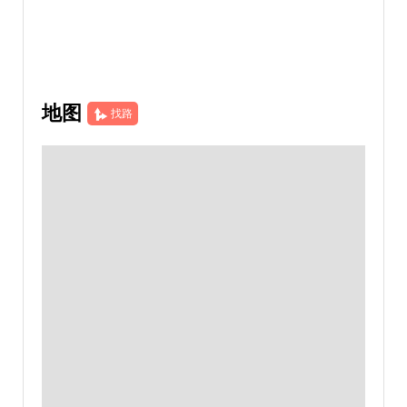
地图
找路