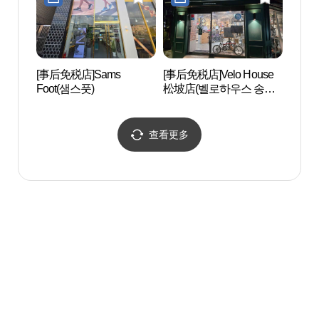
[事后免税店]Sams
[事后免税店]Velo House
CHA
Foot(샘스풋)
松坡店(벨로하우스 송파
데씨
점)
查看更多