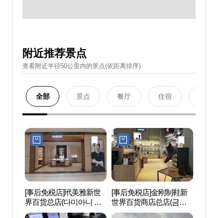
附近推荐景点
查看附近半径50公里內的景点(依距离排序)
全部
景点
餐厅
住宿
购物
[事后免税店]玳美雅新世
[事后免税店]金刚制鞋新
邮票
界百货总店(다미아니 신
世界百货商店总店(금강
(구.
세계백화점 본점)
제화 신세계백화점 본점)