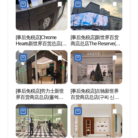
[事后免税店]Chrome
[事后免税店]新世界百货
薄荷美
Hearts新世界百货总店(크
商店总店The Reserve(신
롬하츠 신세계백화점 본
세계백화점 본점 더 리저
점)
브)
[事后免税店]劳力士新世
[事后免税店]古驰新世界
首尔
界百货商店总店(롤렉스
百货商店总店(구찌 신세
(서
신세계백화점 본점)
계백화점 본점)
터)