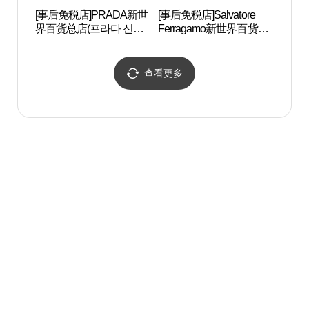
[事后免税店]PRADA新世
[事后免税店]Salvatore
明洞艺
界百货总店(프라다 신세
Ferragamo新世界百货商
극장)
계백화점 본점)
店总店(살바토레페라가
모 신세계백화점 본점)
查看更多