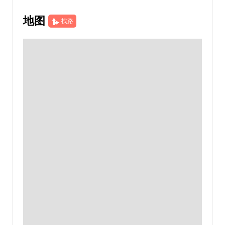
地图
找路