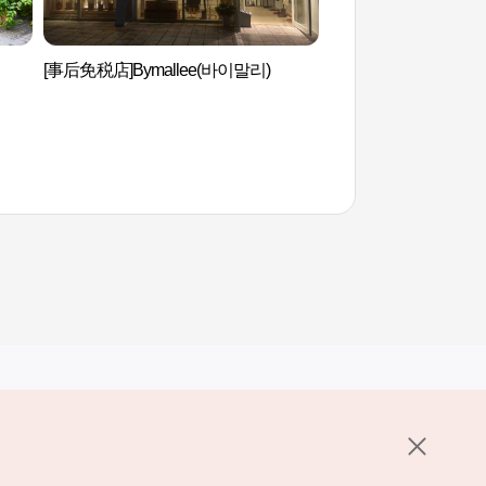
[事后免税店]Bymallee(바이말리)
梨泰院古家具街（이태
리）
其他相关网站
关于韩国旅游发展局