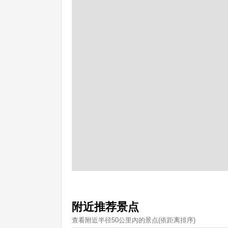
附近推荐景点
查看附近半径50公里內的景点(依距离排序)