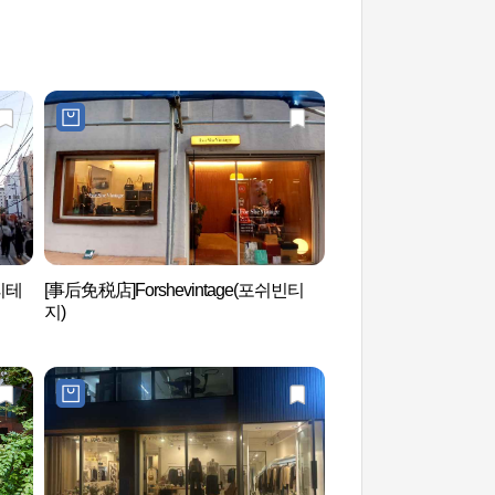
폴리테
[事后免税店]Forshevintage(포쉬빈티
三星美术馆Leeum 
지)