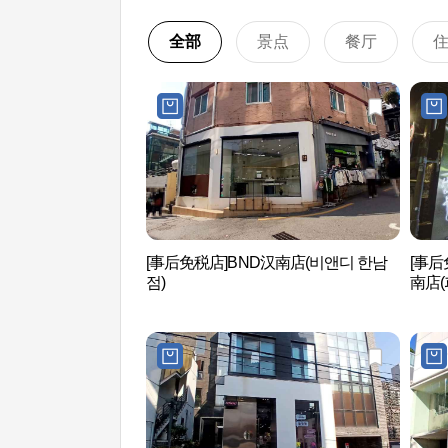
全部
景点
餐厅
[事后免税店]BND汉南店(비앤디 한남
[事后
점)
南店(