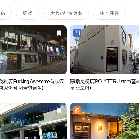
住宿
购物
庆典/活动/演出
休闲体育
免税店]Fucking Awesome首尔汉
[事后免税店]POLYTERU store(
퍼킹어썸 서울한남점)
루 스토어)