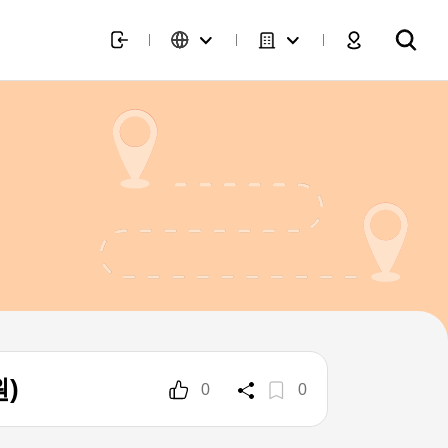
)
0
0