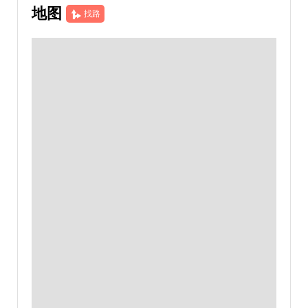
地图
找路