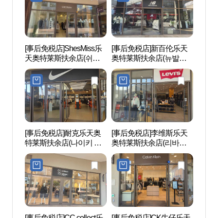
[事后免税店]ShesMiss乐
[事后免税店]新百伦乐天
白马江
天奥特莱斯扶余店(쉬즈
奥特莱斯扶余店(뉴발란
미스 롯데아울렛 부여점)
스 롯데아울렛 부여점)
[事后免税店]耐克乐天奥
[事后免税店]李维斯乐天
官北
特莱斯扶余店(나이키 롯
奥特莱斯扶余店(리바이
【联
데아울렛 부여점)
스 롯데아울렛 부여점)
遗产
부소산
유산]
[事后免税店]CC collect乐
[事后免税店]CK牛仔乐天
扶余