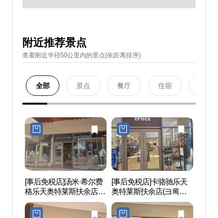
附近推荐景点
查看附近半径50公里內的景点(依距离排序)
全部
景点
餐厅
住宿
购物
[事后免税店]汤米·希尔费
[事后免税店]卡骆驰乐天
百济历
格乐天奥特莱斯扶余店
奥特莱斯扶余店(크록스
사문화
(타미힐피거 롯데아울렛
롯데아울렛 부여점)
부여점)