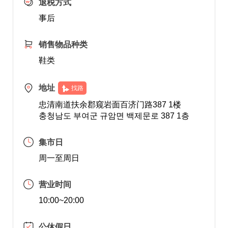
退税方式
事后
销售物品种类
鞋类
地址
找路
忠清南道扶余郡窥岩面百济门路387 1楼
충청남도 부여군 규암면 백제문로 387 1층
集市日
周一至周日
营业时间
10:00~20:00
公休假日