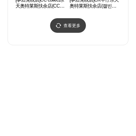
天奥特莱斯扶余店(CC콜
奥特莱斯扶余店(캘빈클
[联
렉트 롯데아울렛 부여점)
라인진 롯데아울렛 부여
遗产]
점)
석탑 
查看更多