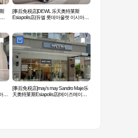
莱斯
[事后免税店]DEWL 乐天奥特莱斯
炸鸡体验主题公园TTA
이시아
Esiapolis店(듀엘 롯데아울렛 이시아폴
CHICKEN LAND
리스점)
땅땅치킨랜드)
[事后免税店]may's may Sandro Maje乐
MRNW
시아폴
天奥特莱斯Esiapolis店(메이즈메이산
드로마쥬 롯데아울렛 이시아폴리스점)