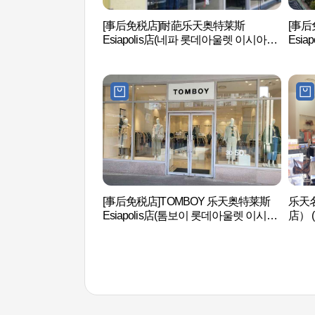
[事后免税店]耐葩乐天奥特莱斯
[事后
Esiapolis店(네파 롯데아울렛 이시아폴
Esi
리스점)
시아
[事后免税店]TOMBOY 乐天奥特莱斯
乐天名
Esiapolis店(톰보이 롯데아울렛 이시아
店） 
폴리스점)