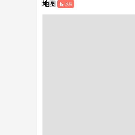
地图
找路