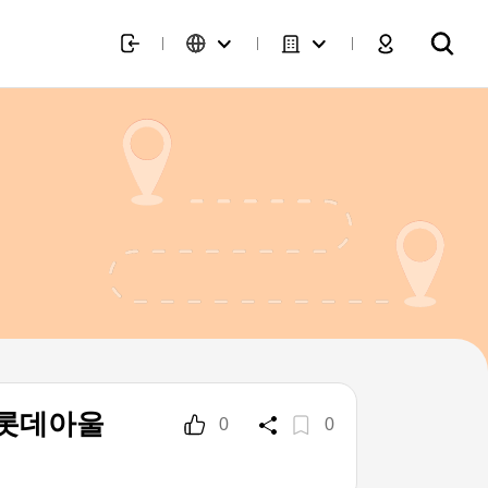
튼 롯데아울
0
0