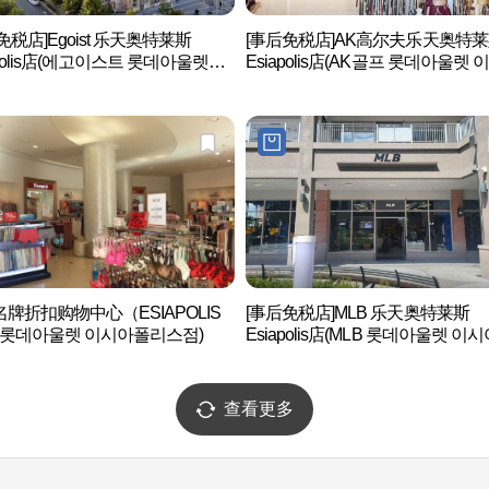
免税店]Egoist 乐天奥特莱斯
[事后免税店]AK高尔夫乐天奥特
apolis店(에고이스트 롯데아울렛이
Esiapolis店(AK골프 롯데아울렛 
폴리스점)
폴리스점)
牌折扣购物中心（ESIAPOLIS
[事后免税店]MLB 乐天奥特莱斯
(롯데아울렛 이시아폴리스점)
Esiapolis店(MLB 롯데아울렛 이
리스점)
查看更多