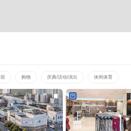
住宿
购物
庆典/活动/演出
休闲体育