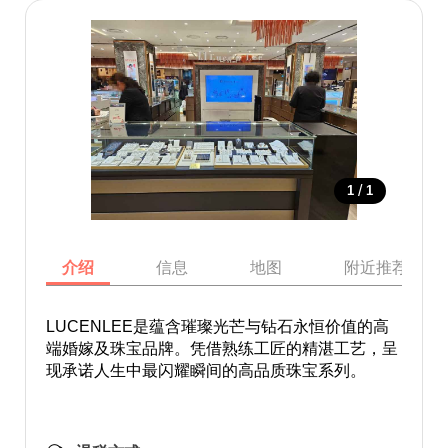
/
1
1
介绍
信息
地图
附近推荐景点
LUCENLEE是蕴含璀璨光芒与钻石永恒价值的高
端婚嫁及珠宝品牌。凭借熟练工匠的精湛工艺，呈
现承诺人生中最闪耀瞬间的高品质珠宝系列。