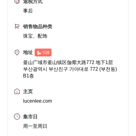
退税方式
事后
销售物品种类
珠宝、配饰
地址
找路
釜山广域市釜山镇区伽倻大路772 地下1层
부산광역시 부산진구 가야대로 772 (부전동)
B1층
主页
lucenlee.com
集市日
周一至周日