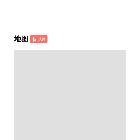
地图
找路