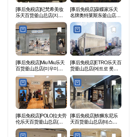
[事后免税店]纪梵希美妆
[事后免税店]葆蝶家乐天
西面1
乐天百货釜山总店(지방
名牌奥特莱斯东釜山店
시뷰티 롯데백화점 부산
(보테가베네타 롯데프리
본점)
미엄아울렛 동부산점)
[事后免税店]Miu Miu乐天
[事后免税店]ETRO乐天百
田浦
百货釜山总店(미우미우
货釜山总店(에트로 롯데
길）
롯데백화점 부산본점)
백화점 부산본점)
[事后免税店]POLO拉夫劳
[事后免税店]铁狮东尼乐
田浦三
伦乐天百货釜山总店(폴
天百货釜山总店(테스토
리)
로 랄프로렌 롯데백화점
니 롯데백화점 부산본점)
부산본점)