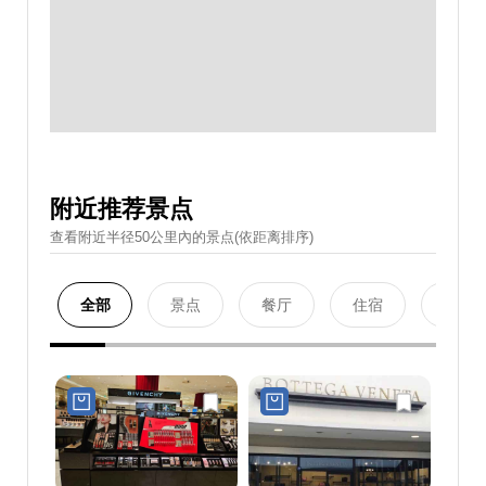
附近推荐景点
查看附近半径50公里內的景点(依距离排序)
全部
景点
餐厅
住宿
购物