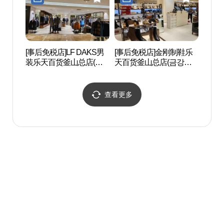
[事后免税店]LF DAKS男
[事后免税店]金刚制鞋乐
釜山
装乐天百货釜山总店(닥
天百货釜山总店(금강제
회관
스남성 롯데백화점 부산
화 롯데백화점 부산본점)
본점)
查看更多