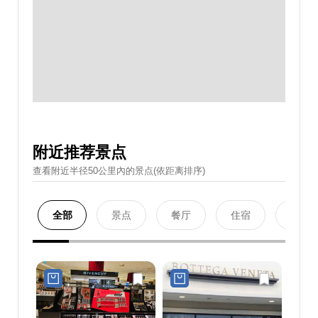
附近推荐景点
查看附近半径50公里內的景点(依距离排序)
全部
景点
餐厅
住宿
购物