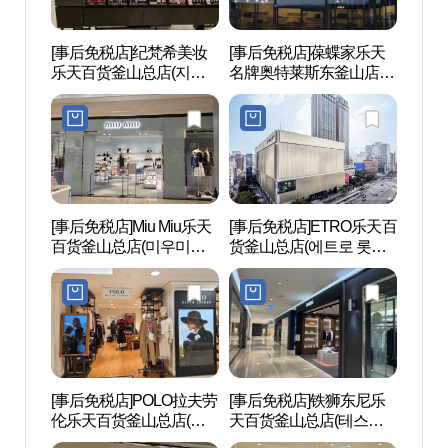
[事后免税店]纪梵希美妆
[事后免税店]葆蝶家乐天
西面1
乐天百货釜山总店(지방
名牌奥特莱斯东釜山店
시뷰티 롯데백화점 부산
(보테가베네타 롯데프리
본점)
미엄아울렛 동부산점)
[事后免税店]Miu Miu乐天
[事后免税店]ETRO乐天百
田浦
百货釜山总店(미우미우
货釜山总店(에트로 롯데
길）
롯데백화점 부산본점)
백화점 부산본점)
[事后免税店]POLO拉夫劳
[事后免税店]铁狮东尼乐
田浦三
伦乐天百货釜山总店(폴
天百货釜山总店(테스토
리)
로 랄프로렌 롯데백화점
니 롯데백화점 부산본점)