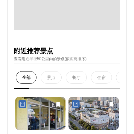
附近推荐景点
查看附近半径50公里內的景点(依距离排序)
全部
景点
餐厅
住宿
购物