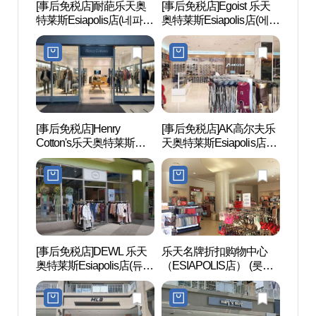
[事后免税店]耐葩乐天奥
[事后免税店]Egoist 乐天
炸鸡
特莱斯Esiapolis店(네파
奥特莱斯Esiapolis店(에고
TTAN
롯데아울렛 이시아폴리
이스트 롯데아울렛이시
CHIC
스점)
아폴리스점)
험 테
드)
[事后免税店]Henry
[事后免税店]AK高尔夫乐
大邱会
Cotton's乐天奥特莱斯
天奥特莱斯Esiapolis店
스코(E
Esiapolis店(헨리코튼 롯
(AK골프 롯데아울렛 이시
데아울렛 이시아폴리스
아폴리스점)
점)
[事后免税店]DEWL 乐天
乐天名牌折扣购物中心
MRN
奥特莱斯Esiapolis店(듀엘
（ESIAPOLIS店） (롯데
롯데아울렛 이시아폴리
아울렛 이시아폴리스점)
스점)