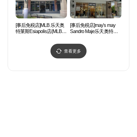
[事后免税店]MLB 乐天奥
[事后免税店]may's may
名品漆
特莱斯Esiapolis店(MLB
Sandro Maje乐天奥特莱
（명품
롯데아울렛 이시아폴리
斯Esiapolis店(메이즈메이
합）
스점)
산드로마쥬 롯데아울렛
이시아폴리스점)
查看更多