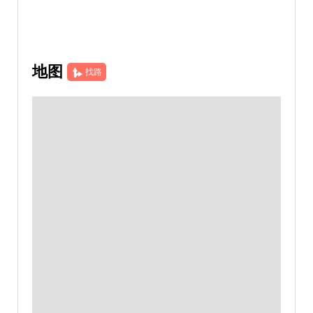
地图
找路