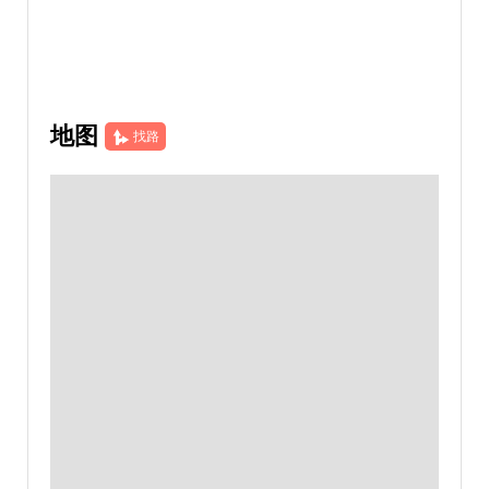
地图
找路