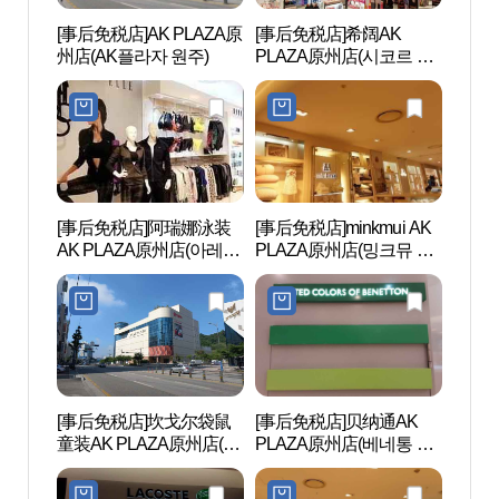
[事后免税店]AK PLAZA原
[事后免税店]希阔AK
原州韩
州店(AK플라자 원주)
PLAZA原州店(시코르 AK
한지테
플라자 원주점)
[事后免税店]阿瑞娜泳装
[事后免税店]minkmui AK
朴景利
AK PLAZA原州店(아레나
PLAZA原州店(밍크뮤 AK
문학공
수영복 AK플라자 원주점)
플라자 원주점)
[事后免税店]坎戈尔袋鼠
[事后免税店]贝纳通AK
国立
童装AK PLAZA原州店(캉
PLAZA原州店(베네통 AK
(原州
골키즈 AK플라자 원주점)
플라자 원주점)
양림(