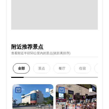
附近推荐景点
查看附近半径50公里內的景点(依距离排序)
全部
景点
餐厅
住宿
购物