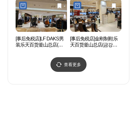
부산본점)
[事后免税店]LF DAKS男
[事后免税店]金刚制鞋乐
釜山
装乐天百货釜山总店(닥
天百货釜山总店(금강제
회관
스남성 롯데백화점 부산
화 롯데백화점 부산본점)
본점)
查看更多