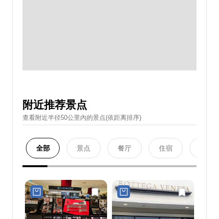
附近推荐景点
查看附近半径50公里內的景点(依距离排序)
全部
景点
餐厅
住宿
购物