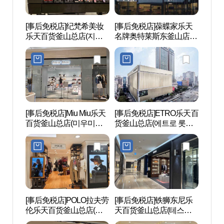
[事后免税店]纪梵希美妆
[事后免税店]葆蝶家乐天
西面1
乐天百货釜山总店(지방
名牌奥特莱斯东釜山店
시뷰티 롯데백화점 부산
(보테가베네타 롯데프리
본점)
미엄아울렛 동부산점)
[事后免税店]Miu Miu乐天
[事后免税店]ETRO乐天百
田浦
百货釜山总店(미우미우
货釜山总店(에트로 롯데
길）
롯데백화점 부산본점)
백화점 부산본점)
[事后免税店]POLO拉夫劳
[事后免税店]铁狮东尼乐
田浦三
伦乐天百货釜山总店(폴
天百货釜山总店(테스토
리)
로 랄프로렌 롯데백화점
니 롯데백화점 부산본점)