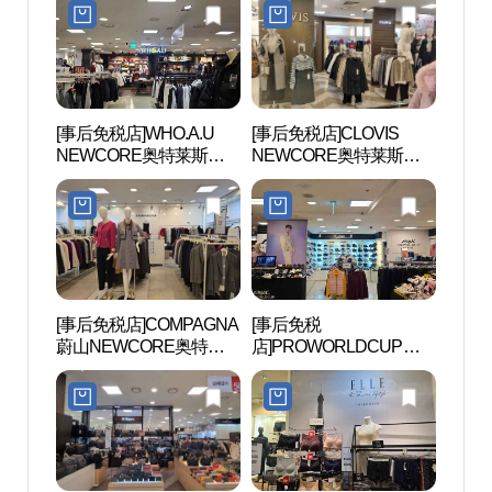
울산점)
울산점)
[事后免税店]WHO.A.U
[事后免税店]CLOVIS
蔚山文
NEWCORE奥特莱斯蔚
NEWCORE奥特莱斯蔚
거리)
山店(후아유 뉴코아아울
山店(클라비스 뉴코아아
렛 울산점)
울렛 울산점)
[事后免税店]COMPAGNA
[事后免税
蔚山市
蔚山NEWCORE奥特莱
店]PROWORLDCUP
립미술
斯店(꼼빠니아 뉴코아아
NEWCORE奥特莱斯蔚
울렛 울산점)
山店(프로월드컵 뉴코아
아울렛 울산점)