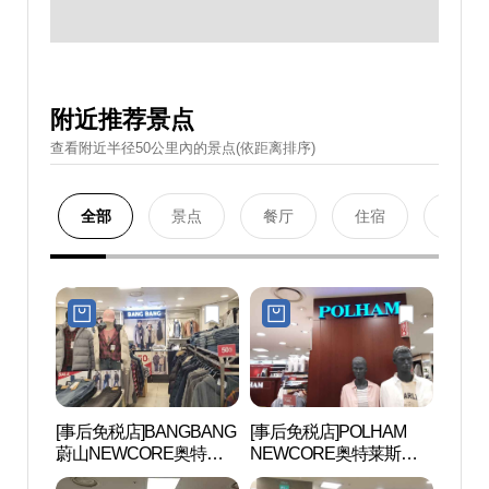
附近推荐景点
查看附近半径50公里內的景点(依距离排序)
全部
景点
餐厅
住宿
购物
[事后免税店]BANGBANG
[事后免税店]POLHAM
蔚山文
蔚山NEWCORE奥特莱
NEWCORE奥特莱斯蔚
문화예
斯店(뱅뱅 뉴코아아울렛
山店(폴햄 뉴코아아울렛