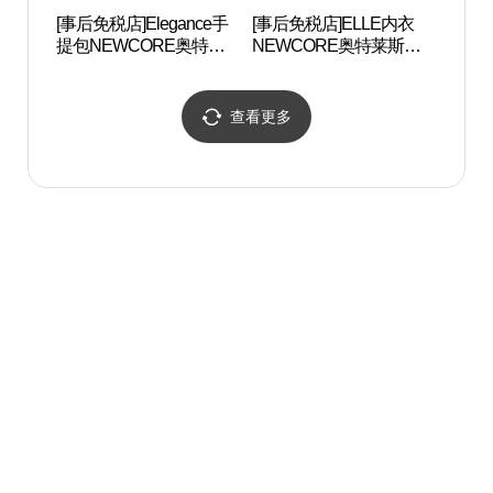
[事后免税店]Elegance手
[事后免税店]ELLE内衣
蔚山
提包NEWCORE奥特莱
NEWCORE奥特莱斯蔚
斯蔚山店(엘레강스핸드
山店(엘르이너웨어 뉴코
백 뉴코아아울렛 울산점)
아아울렛 울산점)
查看更多