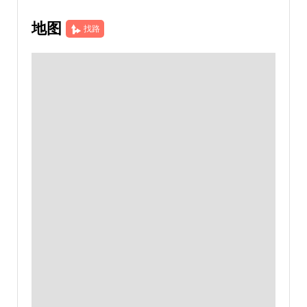
地图
找路