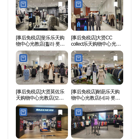
몰 광교점)
[事后免税店]斐乐乐天购
[事后免税店]大贤CC
水原世
物中心光教店(휠라 롯데
collect乐天购物中心光教
월드컵
몰 광교점)
店(CC콜렉트 롯데몰 광교
점)
[事后免税店]大贤莫佐乐
[事后免税店]耐葩乐天购
水原博
天购物中心光教店(모조
物中心光教店(네파 롯데
에스핀 롯데몰 광교점)
몰 광교점)