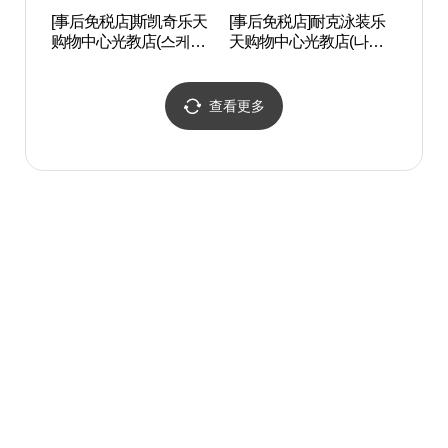
[事后免税店]斯凯奇乐天
[事后免税店]耐克泳装乐
萤火虫
购物中心光教店(스케쳐
天购物中心光教店(나이
화장실
스 롯데몰 광교점)
키 스윔 롯데몰 광교점)
查看更多