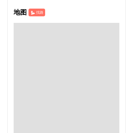
地图
找路