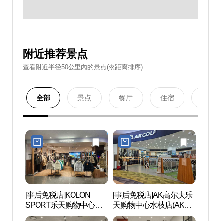
附近推荐景点
查看附近半径50公里內的景点(依距离排序)
全部
景点
餐厅
住宿
购物
[事后免税店]KOLON
[事后免税店]AK高尔夫乐
光教
SPORT乐天购物中心光
天购物中心水枝店(AK골
프라
教店(코오롱스포츠 롯데
프 롯데몰 수지점)