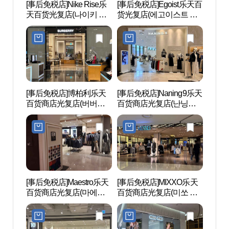
[事后免税店]Nike Rise乐
[事后免税店]Egoist乐天百
釜山
天百货光复店(나이키 라
货光复店(에고이스트 롯
이즈 롯데백화점 광복점)
데백화점 광복점)
[事后免税店]博柏利乐天
[事后免税店]Naning9乐天
龙头
百货商店光复店(버버리
百货商店光复店(난닝구
원）
롯데백화점 광복점)
롯데백화점 광복점)
[事后免税店]Maestro乐天
[事后免税店]MIXXO乐天
釜山
百货商店光复店(마에스
百货商店光复店(미쏘 롯
산영
트로 롯데백화점 광복점)
데백화점 광복점)