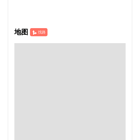
地图
找路