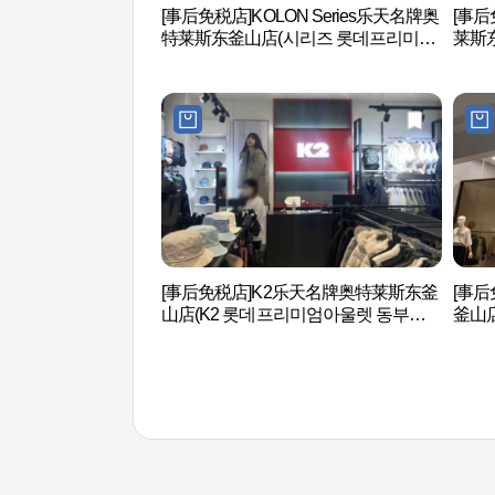
[事后免税店]KOLON Series乐天名牌奥
[事后
特莱斯东釜山店(시리즈 롯데프리미엄
莱斯
아울렛 동부산점)
엄아울
[事后免税店]K2乐天名牌奥特莱斯东釜
[事后
山店(K2 롯데프리미엄아울렛 동부산
釜山
점)
산점)