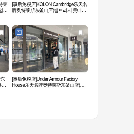
特莱
[事后免税店]KOLON Cambridge乐天名
釜山乐天世界探险世
엄아
牌奥特莱斯东釜山店(캠브리지 롯데프
드벤처 부산）
리미엄아울렛 동부산점)
斯东
[事后免税店]Under Armour Factory
松亭海水浴场 (송정
동부
House乐天名牌奥特莱斯东釜山店(언
더아머 팩토리 하우스 롯데프리미엄아
울렛 동부산점)