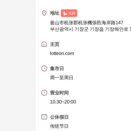
地址
找路
釜山市机张郡机张機張邑海岸路147
부산광역시 기장군 기장읍 기장해안로 1
主页
lotteon.com
集市日
周一至周日
营业时间
10:30~20:00
公休假日
传统节日