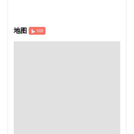
地图
找路