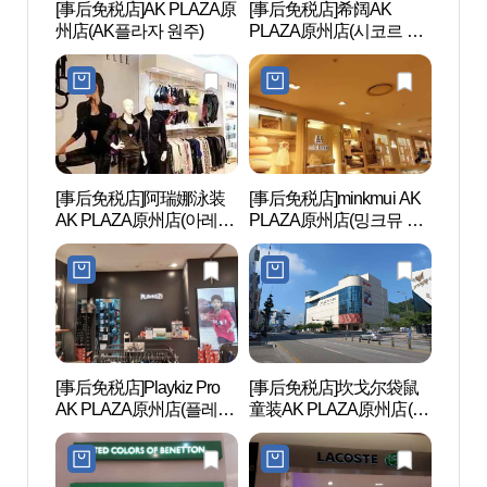
[事后免税店]AK PLAZA原
[事后免税店]希阔AK
原州韩
州店(AK플라자 원주)
PLAZA原州店(시코르 AK
한지테
플라자 원주점)
[事后免税店]阿瑞娜泳装
[事后免税店]minkmui AK
朴景利
AK PLAZA原州店(아레나
PLAZA原州店(밍크뮤 AK
문학공
수영복 AK플라자 원주점)
플라자 원주점)
[事后免税店]Playkiz Pro
[事后免税店]坎戈尔袋鼠
国立
AK PLAZA原州店(플레이
童装AK PLAZA原州店(캉
(原州
키즈프로 AK플라자 원주
골키즈 AK플라자 원주점)
양림(
점)