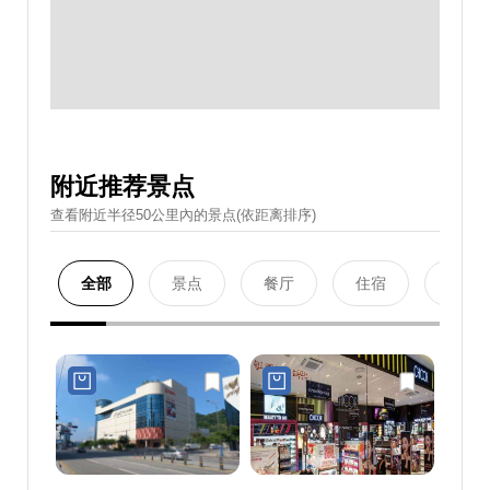
附近推荐景点
查看附近半径50公里內的景点(依距离排序)
全部
景点
餐厅
住宿
购物