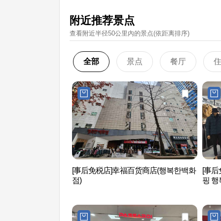
附近推荐景点
查看附近半径50公里內的景点(依距离排序)
全部
景点
餐厅
[事后免税店]幸福百货商店(행복한백화
[事
점)
핑 행