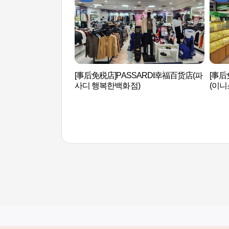
[事后免税店]PASSARDI幸福百货店(파
[事
사디 행복한백화점)
(이니