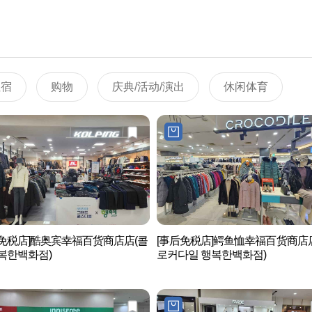
住宿
购物
庆典/活动/演出
休闲体育
后免税店]酷奥宾幸福百货商店店(콜
[事后免税店]鳄鱼恤幸福百货商店
복한백화점)
로커다일 행복한백화점)