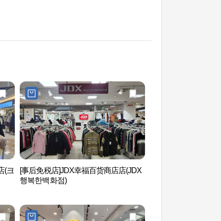
店(크
[事后免税店]JDX幸福百货商店店(JDX
木洞综合运动场 (목
행복한백화점)