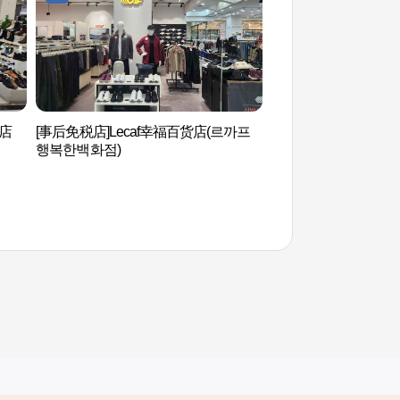
店店
[事后免税店]Lecaf幸福百货店(르까프
文来创作村(문래창작
행복한백화점)