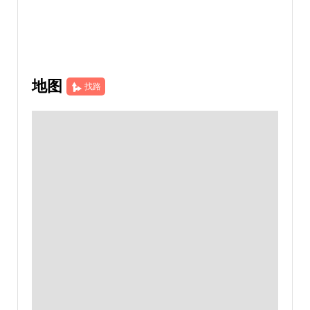
地图
找路