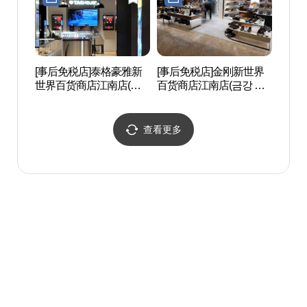
[事后免税店]泰格豪雅新
[事后免税店]金刚新世界
盘浦汉
世界百货商店江南店(태
百货商店江南店(금강 신
공원)
그호이어 신세계백화점
세계백화점 강남점)
강남점)
查看更多