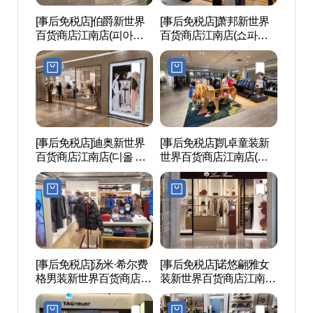
[事后免税店]伯爵新世界
[事后免税店]萧邦新世界
MARQ
百货商店江南店(피아제
百货商店江南店(쇼파드
SPA
신세계백화점 강남점)
신세계백화점 강남점)
[事后免税店]迪奥新世界
[事后免税店]凯卓童装新
三岛(s
百货商店江南店(디올 신
世界百货商店江南店(겐
세계백화점 강남점)
조키즈 신세계백화점 강
남점)
[事后免税店]汤米·希尔费
[事后免税店]诺悠翩雅女
盘浦
格男装新世界百货商店江
装新世界百货商店江南店
（반
南店(타미힐피거남성 신
(로로피아나 여성 신세계
장）
세계백화점 강남점)
백화점 강남점)