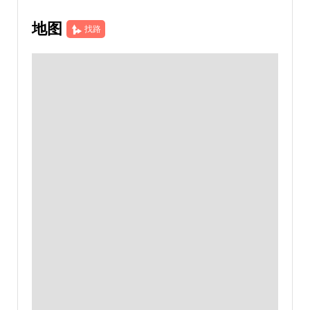
地图
找路