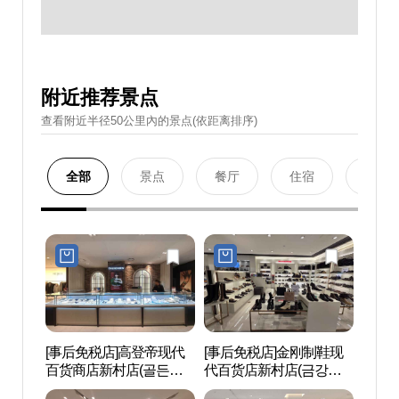
附近推荐景点
查看附近半径50公里內的景点(依距离排序)
全部
景点
餐厅
住宿
购物
[事后免税店]高登帝现代
[事后免税店]金刚制鞋现
延世路
百货商店新村店(골든듀
代百货店新村店(금강제
현대백화점 신촌점)
화 현대백화점 신촌점)