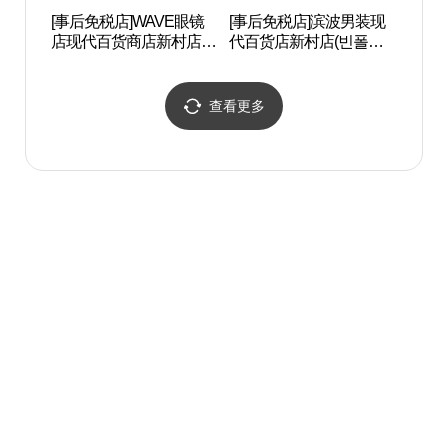
[事后免税店]WAVE眼镜
[事后免税店]滨波男装现
Alt 
店现代百货商店新村店
代百货店新村店(빈폴멘
루프)
(웨이브안경 현대백화점
현대백화점 신촌점)
신촌점)
查看更多