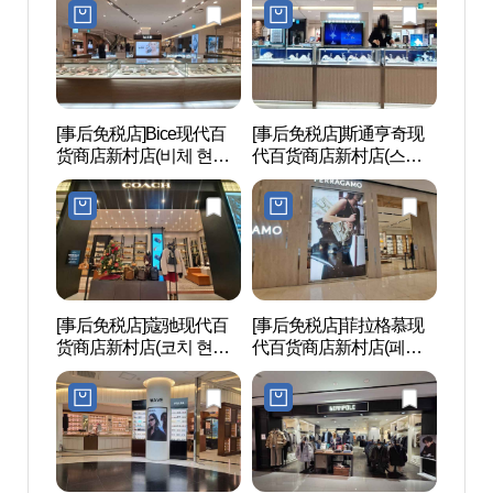
[事后免税店]Bice现代百
[事后免税店]斯通亨奇现
Geek 
货商店新村店(비체 현대
代百货商店新村店(스톤
브하우
백화점 신촌점)
헨지 현대백화점 신촌점)
[事后免税店]蔻驰现代百
[事后免税店]菲拉格慕现
西江大
货商店新村店(코치 현대
代百货商店新村店(페라
[Sogan
백화점 신촌점)
가모 현대백화점 신촌점)