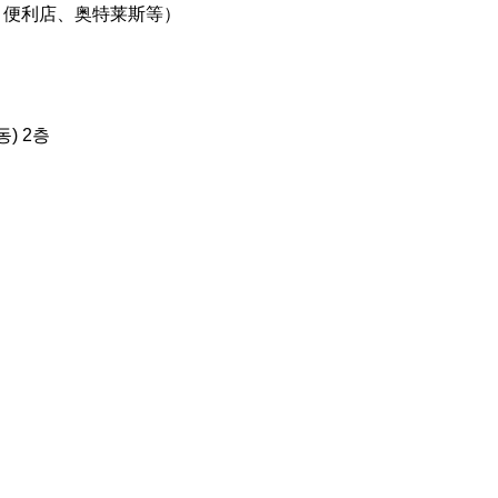
、便利店、奥特莱斯等）
) 2층