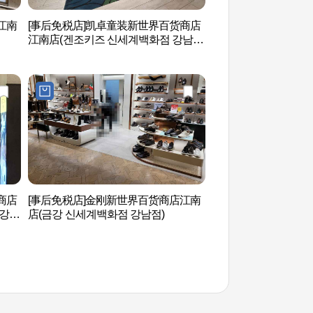
江南
[事后免税店]凯卓童装新世界百货商店
MARQUIS THERMA
江南店(겐조키즈 신세계백화점 강남
더말 스파)
점)
商店
[事后免税店]金刚新世界百货商店江南
盘浦汉江公园月光广
 강남
店(금강 신세계백화점 강남점)
원 달빛광장）