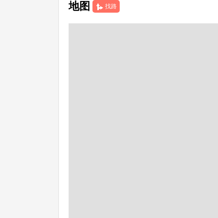
地图
找路