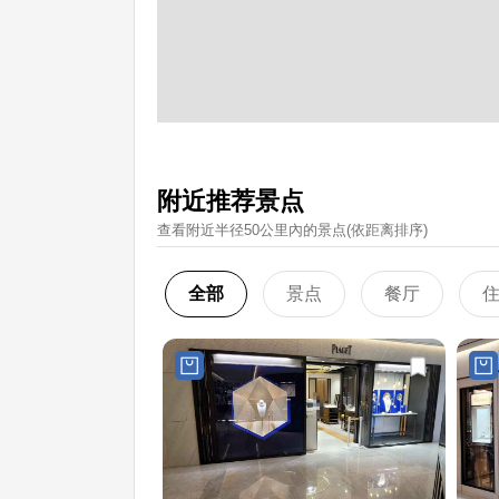
附近推荐景点
查看附近半径50公里內的景点(依距离排序)
全部
景点
餐厅